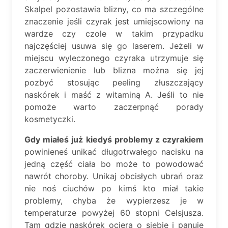
Skalpel pozostawia blizny, co ma szczególne
znaczenie jeśli czyrak jest umiejscowiony na
wardze czy czole w takim przypadku
najczęściej usuwa się go laserem. Jeżeli w
miejscu wyleczonego czyraka utrzymuje się
zaczerwienienie lub blizna można się jej
pozbyć stosując peeling złuszczający
naskórek i maść z witaminą A. Jeśli to nie
pomoże warto zaczerpnąć porady
kosmetyczki.
Gdy miałeś już kiedyś problemy z czyrakiem
powinieneś unikać długotrwałego nacisku na
jedną część ciała bo może to powodować
nawrót choroby. Unikaj obcisłych ubrań oraz
nie noś ciuchów po kimś kto miał takie
problemy, chyba że wypierzesz je w
temperaturze powyżej 60 stopni Celsjusza.
Tam gdzie naskórek ociera o siebie i panuje