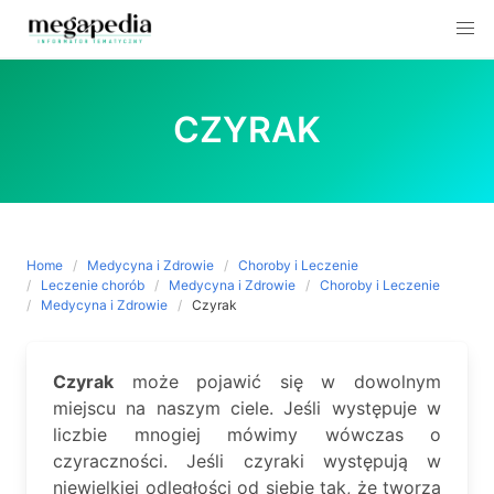
Skip
to
CZYRAK
content
Home
Medycyna i Zdrowie
Choroby i Leczenie
Leczenie chorób
Medycyna i Zdrowie
Choroby i Leczenie
Medycyna i Zdrowie
Czyrak
Czyrak
może pojawić się w dowolnym
miejscu na naszym ciele. Jeśli występuje w
liczbie mnogiej mówimy wówczas o
czyraczności. Jeśli czyraki występują w
niewielkiej odległości od siebie tak, że tworzą