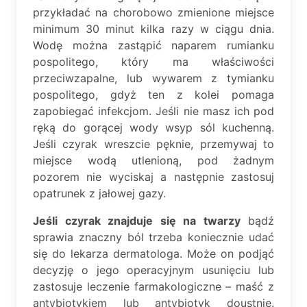
przykładać na chorobowo zmienione miejsce
minimum 30 minut kilka razy w ciągu dnia.
Wodę można zastąpić naparem rumianku
pospolitego, który ma właściwości
przeciwzapalne, lub wywarem z tymianku
pospolitego, gdyż ten z kolei pomaga
zapobiegać infekcjom. Jeśli nie masz ich pod
ręką do gorącej wody wsyp sól kuchenną.
Jeśli czyrak wreszcie pęknie, przemywaj to
miejsce wodą utlenioną, pod żadnym
pozorem nie wyciskaj a następnie zastosuj
opatrunek z jałowej gazy.
Jeśli czyrak znajduje się na twarzy
bądź
sprawia znaczny ból trzeba koniecznie udać
się do lekarza dermatologa. Może on podjąć
decyzję o jego operacyjnym usunięciu lub
zastosuje leczenie farmakologiczne – maść z
antybiotykiem lub antybiotyk doustnie.