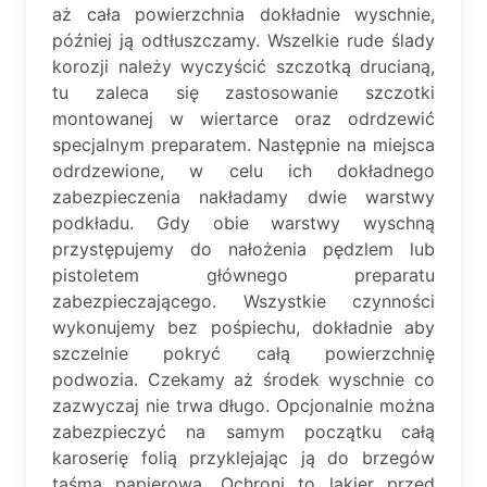
aż cała powierzchnia dokładnie wyschnie,
później ją odtłuszczamy. Wszelkie rude ślady
korozji należy wyczyścić szczotką drucianą,
tu zaleca się zastosowanie szczotki
montowanej w wiertarce oraz odrdzewić
specjalnym preparatem. Następnie na miejsca
odrdzewione, w celu ich dokładnego
zabezpieczenia nakładamy dwie warstwy
podkładu. Gdy obie warstwy wyschną
przystępujemy do nałożenia pędzlem lub
pistoletem głównego preparatu
zabezpieczającego. Wszystkie czynności
wykonujemy bez pośpiechu, dokładnie aby
szczelnie pokryć całą powierzchnię
podwozia. Czekamy aż środek wyschnie co
zazwyczaj nie trwa długo. Opcjonalnie można
zabezpieczyć na samym początku całą
karoserię folią przyklejając ją do brzegów
taśmą papierową. Ochroni to lakier przed