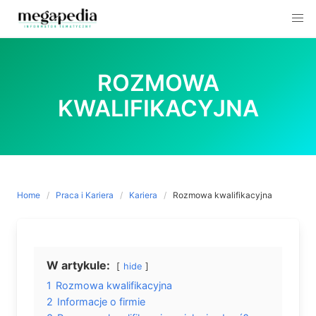
Skip
to
ROZMOWA
content
KWALIFIKACYJNA
Home
Praca i Kariera
Kariera
Rozmowa kwalifikacyjna
W artykule:
hide
1
Rozmowa kwalifikacyjna
2
Informacje o firmie