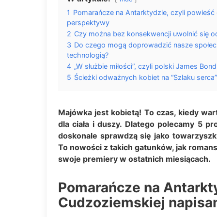
1
Pomarańcze na Antarktydzie, czyli powieść 
perspektywy
2
Czy można bez konsekwencji uwolnić się od
3
Do czego mogą doprowadzić nasze społeczeń
technologią?
4
„W służbie miłości”, czyli polski James Bond
5
Ścieżki odważnych kobiet na “Szlaku serca”
Majówka jest kobietą! To czas, kiedy war
dla ciała i duszy. Dlatego polecamy 5 pr
doskonale sprawdzą się jako towarzyszk
To nowości z takich gatunków, jak romans
swoje premiery w ostatnich miesiącach.
Pomarańcze na Antarktyd
Cudzoziemskiej napisan