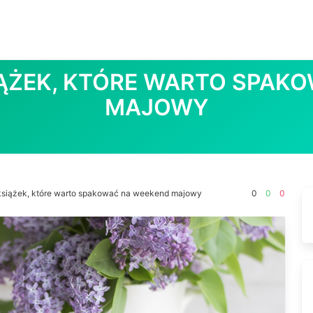
IĄŻEK, KTÓRE WARTO SPAK
MAJOWY
książek, które warto spakować na weekend majowy
0
0
0