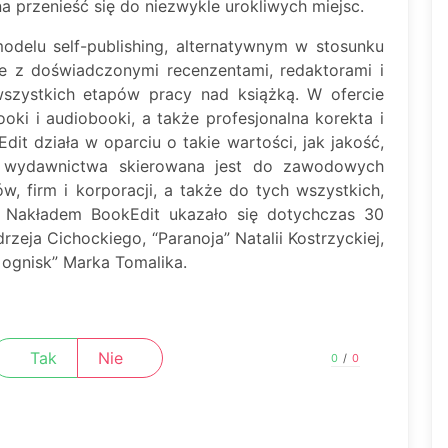
a przenieść się do niezwykle urokliwych miejsc.
delu self-publishing, alternatywnym w stosunku
e z doświadczonymi recenzentami, redaktorami i
wszystkich etapów pracy nad książką. W ofercie
ooki i audiobooki, a także profesjonalna korekta i
Edit działa w oparciu o takie wartości, jak jakość,
ta wydawnictwa skierowana jest do zawodowych
ów, firm i korporacji, a także do tych wszystkich,
. Nakładem BookEdit ukazało się dotychczas 30
rzeja Cichockiego, “Paranoja” Natalii Kostrzyckiej,
 ognisk” Marka Tomalika.
Tak
Nie
0
/
0