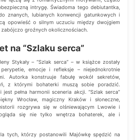
ebezpieczną intrygę. Świadoma tego debiutantka,
do znanych, lubianych konwencji gatunkowych i
jącą opowieść o silnym uczuciu między dwojgiem
i zabójczo groźnych okolicznościach.
t na “Szlaku serca”
ny Stykały – “Szlak serca” – w książce zostały
perypetie, emocje i refleksje – niejednokrotnie
i. Autorka konstruuje fabułę wokół sekretów,
ń, z którymi bohaterki muszą sobie poradzić.
est pełna harmonii sceneria akcji. “Szlak serca”
piękny Wrocław, magiczny Kraków i słoneczne,
historii rozgrywa się w olśniewającym Lwowie i
ogląda się nie tylko wnętrza bohaterek, ale i
a tych, którzy postanowili Majówkę spędzić na