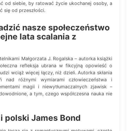
dać od siebie, by ratować życie ukochanej osoby, a
 się od przeszłości.
adzić nasze społeczeństwo
ejne lata scalania z
telnikami Małgorzata J. Rogalska – autorka książki
ołeczna refleksja ubrana w fikcyjną opowieść o
udzi wciąż więcej łączy, niż dzieli. Autorka skłania
ań nad różnymi wymiarami człowieczeństwa i
ementami magii i niewytłumaczalnych zjawisk –
udowodnione, a tym, czego współczesna nauka nie
yli polski James Bond
znie łączą się z romantycznymi motywami, często