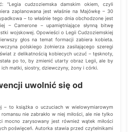
: “Legia cudzoziemska damskim okiem, czyli
miera zaplanowana jest właśnie na Majówkę – 30
rzypadkowa – to właśnie tego dnia obchodzone jest
kiej – Camerone – upamiętniające słynną bitwę
nostki wojskowej. Opowieści o Legii Cudzoziemskiej
ierwszy głos na temat formacji zabiera kobieta.
wczyna polskiego żołnierza zasilającego szeregi
 świat z delikatnością kobiecych uczuć – tęsknoty,
wstała po to, by zmienić utarty obraz Legii, ale by
ich matki, siostry, dziewczyny, żony i córki.
ncji uwolnić się od
ej – to książka o uczuciach w wielowymiarowym
mansu nie zabrakło w niej miłości, ale nie tylko
ci mocno zarysowany jest również wątek miłości
nych poświęceń. Autorka stawia przed czytelnikami