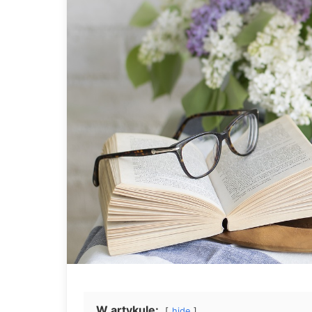
W artykule:
hide