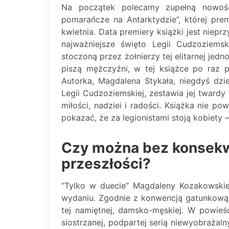
Na początek polecamy zupełną nowość
pomarańcze na Antarktydzie”, której pre
kwietnia. Data premiery książki jest niep
najważniejsze święto Legii Cudzoziems
stoczoną przez żołnierzy tej elitarnej jed
piszą mężczyźni, w tej książce po raz p
Autorka, Magdalena Stykała, niegdyś dzie
Legii Cudzoziemskiej, zestawia jej twardy
miłości, nadziei i radości. Książka nie po
pokazać, że za legionistami stoją kobiety – 
Czy można bez konsekwe
przeszłości?
“Tylko w duecie” Magdaleny Kozakowski
wydaniu. Zgodnie z konwencją gatunkową ro
tej namiętnej, damsko-męskiej. W powieś
siostrzanej, podpartej serią niewyobrażal