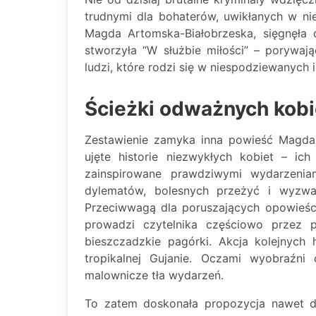
trudnymi dla bohaterów, uwikłanych w ni
Magda Artomska-Białobrzeska, sięgnęła 
stworzyła “W służbie miłości” – porywa
ludzi, które rodzi się w niespodziewanych 
Ścieżki odważnych kobie
Zestawienie zamyka inna powieść Magdale
ujęte historie niezwykłych kobiet – ich 
zainspirowane prawdziwymi wydarzeniam
dylematów, bolesnych przeżyć i wyzwa
Przeciwwagą dla poruszających opowieści j
prowadzi czytelnika częściowo przez 
bieszczadzkie pagórki. Akcja kolejnych 
tropikalnej Gujanie. Oczami wyobraźni 
malownicze tła wydarzeń.
To zatem doskonała propozycja nawet dl