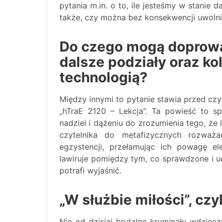
pytania m.in. o to, ile jesteśmy w stanie 
także, czy można bez konsekwencji uwolnić
Do czego mogą doprow
dalsze podziały oraz kol
technologią?
Między innymi to pytanie stawia przed czy
„hTraE 2120 – Lekcja”. Ta powieść to sp
nadziei i dążeniu do zrozumienia tego, że l
czytelnika do metafizycznych rozważ
egzystencji, przełamując ich powagę el
lawiruje pomiędzy tym, co sprawdzone i 
potrafi wyjaśnić.
„W służbie miłości”, cz
Nie od dzisiaj brutalne kryminały wdzięc