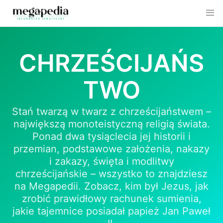
Skip
to
CHRZEŚCIJAŃS
content
TWO
Stań twarzą w twarz z chrześcijaństwem –
największą monoteistyczną religią świata.
Ponad dwa tysiąclecia jej historii i
przemian, podstawowe założenia, nakazy
i zakazy, święta i modlitwy
chrześcijańskie – wszystko to znajdziesz
na Megapedii. Zobacz, kim był Jezus, jak
zrobić prawidłowy rachunek sumienia,
jakie tajemnice posiadał papież Jan Paweł