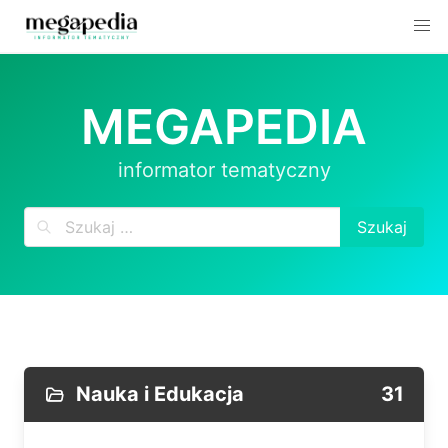
Skip
to
MEGAPEDIA
content
informator tematyczny
Nauka i Edukacja
31