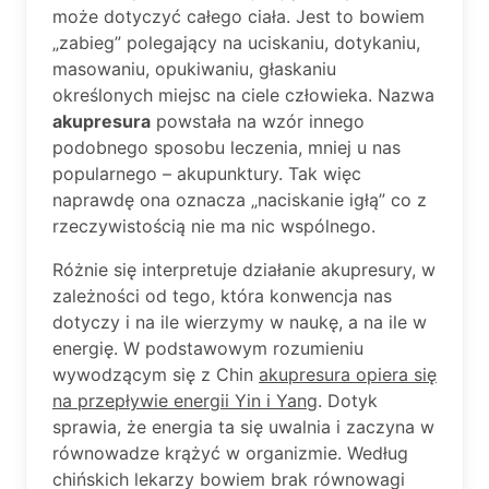
może dotyczyć całego ciała. Jest to bowiem
„zabieg” polegający na uciskaniu, dotykaniu,
masowaniu, opukiwaniu, głaskaniu
określonych miejsc na ciele człowieka. Nazwa
akupresura
powstała na wzór innego
podobnego sposobu leczenia, mniej u nas
popularnego – akupunktury. Tak więc
naprawdę ona oznacza „naciskanie igłą” co z
rzeczywistością nie ma nic wspólnego.
Różnie się interpretuje działanie akupresury, w
zależności od tego, która konwencja nas
dotyczy i na ile wierzymy w naukę, a na ile w
energię. W podstawowym rozumieniu
wywodzącym się z Chin
akupresura opiera się
na przepływie energii Yin i Yang
. Dotyk
sprawia, że energia ta się uwalnia i zaczyna w
równowadze krążyć w organizmie. Według
chińskich lekarzy bowiem brak równowagi