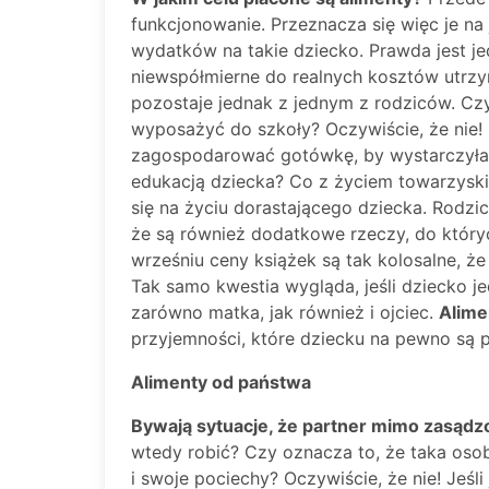
funkcjonowanie. Przeznacza się więc je na 
wydatków na takie dziecko. Prawda jest je
niewspółmierne do realnych kosztów utrzym
pozostaje jednak z jednym z rodziców. Cz
wyposażyć do szkoły? Oczywiście, że nie! Ż
zagospodarować gotówkę, by wystarczyła 
edukacją dziecka? Co z życiem towarzyski
się na życiu dorastającego dziecka. Rodzic,
że są również dodatkowe rzeczy, do który
wrześniu ceny książek są tak kolosalne, że 
Tak samo kwestia wygląda, jeśli dziecko j
zarówno matka, jak również i ojciec.
Alime
przyjemności, które dziecku na pewno są 
Alimenty od państwa
Bywają sytuacje, że partner mimo zasądzon
wtedy robić? Czy oznacza to, że taka oso
i swoje pociechy? Oczywiście, że nie! Jeśl