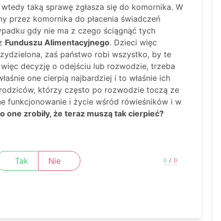
, wtedy taką sprawę zgłasza się do komornika. W
zony przez komornika do płacenia świadczeń
zypadku gdy nie ma z czego ściągnąć tych
 z
Funduszu Alimentacyjnego
. Dzieci więc
rzydzielona, zaś państwo robi wszystko, by te
 więc decyzję o odejściu lub rozwodzie, trzeba
aśnie one cierpią najbardziej i to właśnie ich
 rodziców, którzy często po rozwodzie toczą ze
ne funkcjonowanie i życie wśród rówieśników i w
 one zrobiły, że teraz muszą tak cierpieć?
Tak
Nie
0
/
0