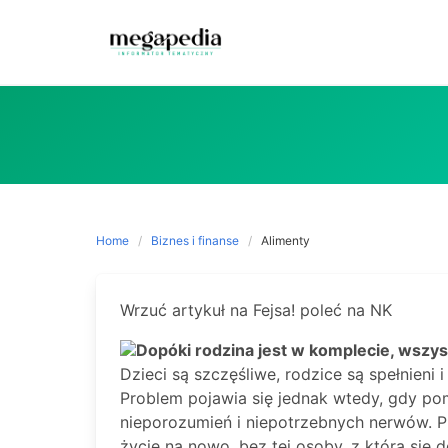
Skip
to
content
Home
Biznes i finanse
Alimenty
Wrzuć artykuł na Fejsa! poleć na NK
Dopóki rodzina jest w komplecie, wszyst
Dzieci są szczęśliwe, rodzice są spełnieni
Problem pojawia się jednak wtedy, gdy po
nieporozumień i niepotrzebnych nerwów. 
życie na nowo, bez tej osoby, z którą się d