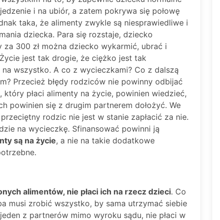
jedzenie i na ubiór, a zatem pokrywa się połowę
dnak taka, że alimenty zwykle są niesprawiedliwe i
ania dziecka. Para się rozstaje, dziecko
y za 300 zł można dziecko wykarmić, ubrać i
ycie jest tak drogie, że ciężko jest tak
na wszystko. A co z wycieczkami? Co z dalszą
m? Przecież błędy rodziców nie powinny odbijać
 który płaci alimenty na życie, powinien wiedzieć,
ch powinien się z drugim partnerem dołożyć. We
przeciętny rodzic nie jest w stanie zapłacić za nie.
edzie na wycieczkę. Sfinansować powinni ją
nty są na życie
, a nie na takie dodatkowe
potrzebne.
ych alimentów, nie płaci ich na rzecz dzieci
. Co
ba musi zrobić wszystko, by sama utrzymać siebie
i jeden z partnerów mimo wyroku sądu, nie płaci w