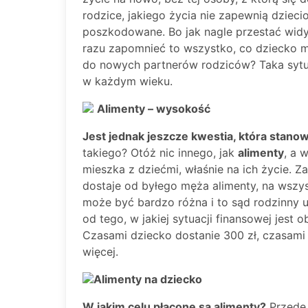
rodzice, jakiego życia nie zapewnią dzieci
poszkodowane. Bo jak nagle przestać wid
razu zapomnieć to wszystko, co dziecko m
do nowych partnerów rodziców? Taka sytua
w każdym wieku.
Alimenty – wysokość
Jest jednak jeszcze kwestia, która stan
takiego? Otóż nic innego, jak
alimenty
, a 
mieszka z dziećmi, właśnie na ich życie. Z
dostaje od byłego męża alimenty, na wszys
może być bardzo różna i to sąd rodzinny u
od tego, w jakiej sytuacji finansowej jest 
Czasami dziecko dostanie 300 zł, czasami 5
więcej.
Alimenty na dziecko
W jakim celu płacone są alimenty?
Przede 