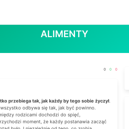
ALIMENTY
0
0
0
ko przebiega tak, jak każdy by tego sobie życzył
.
 i wszystko odbywa się tak, jak być powinno.
między rodzicami dochodzi do spięć,
Przychodzi moment, że każdy postanawia zacząć
otąd było. I niezależnie od tego, co zrobią