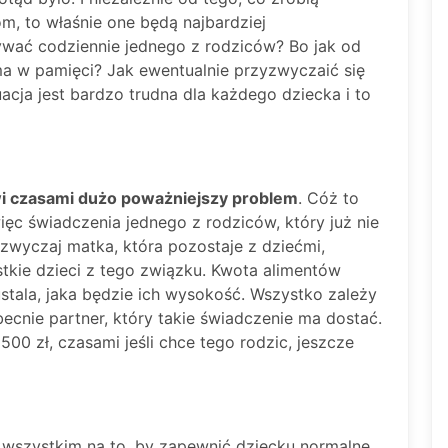
om, to właśnie one będą najbardziej
ywać codziennie jednego z rodziców? Bo jak od
a w pamięci? Jak ewentualnie przyzwyczaić się
cja jest bardzo trudna dla każdego dziecka i to
owi czasami dużo poważniejszy problem
. Cóż to
więc świadczenia jednego z rodziców, który już nie
azwyczaj matka, która pozostaje z dziećmi,
tkie dzieci z tego związku. Kwota alimentów
stala, jaka będzie ich wysokość. Wszystko zależy
obecnie partner, który takie świadczenie ma dostać.
00 zł, czasami jeśli chce tego rodzic, jeszcze
wszystkim na to, by zapewnić dziecku normalne