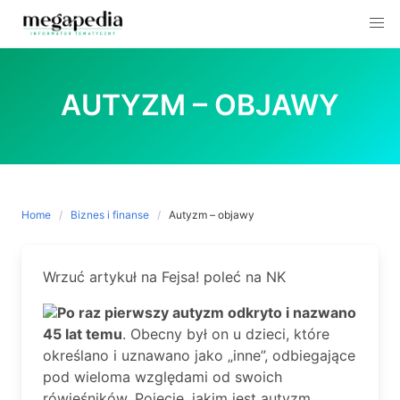
Skip
to
AUTYZM – OBJAWY
content
Home
Biznes i finanse
Autyzm – objawy
Wrzuć artykuł na Fejsa! poleć na NK
Po raz pierwszy autyzm odkryto i nazwano
45 lat temu
. Obecny był on u dzieci, które
określano i uznawano jako „inne”, odbiegające
pod wieloma względami od swoich
rówieśników. Pojęcie, jakim jest autyzm