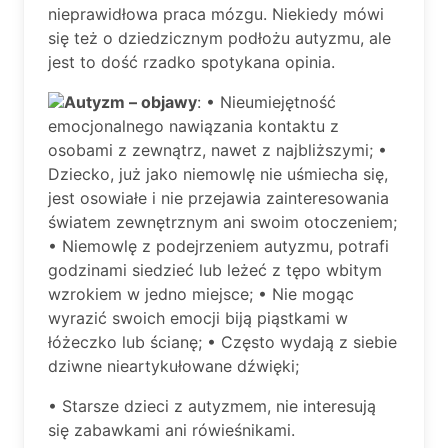
nieprawidłowa praca mózgu. Niekiedy mówi
się też o dziedzicznym podłożu autyzmu, ale
jest to dość rzadko spotykana opinia.
Autyzm – objawy
: • Nieumiejętność
emocjonalnego nawiązania kontaktu z
osobami z zewnątrz, nawet z najbliższymi; •
Dziecko, już jako niemowlę nie uśmiecha się,
jest osowiałe i nie przejawia zainteresowania
światem zewnętrznym ani swoim otoczeniem;
• Niemowlę z podejrzeniem autyzmu, potrafi
godzinami siedzieć lub leżeć z tępo wbitym
wzrokiem w jedno miejsce; • Nie mogąc
wyrazić swoich emocji biją piąstkami w
łóżeczko lub ścianę; • Często wydają z siebie
dziwne nieartykułowane dźwięki;
• Starsze dzieci z autyzmem, nie interesują
się zabawkami ani rówieśnikami.