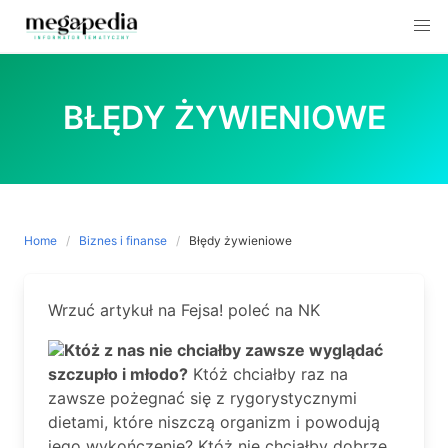
Skip
to
BŁĘDY ŻYWIENIOWE
content
Home
Biznes i finanse
Błędy żywieniowe
Wrzuć artykuł na Fejsa! poleć na NK
Któż z nas nie chciałby zawsze wyglądać
szczupło i młodo?
Któż chciałby raz na
zawsze pożegnać się z rygorystycznymi
dietami, które niszczą organizm i powodują
jego wykończenie? Któż nie chciałby dobrze