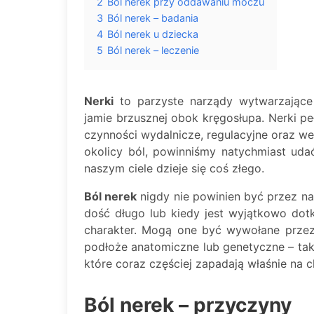
2
Ból nerek przy oddawaniu moczu
3
Ból nerek – badania
4
Ból nerek u dziecka
5
Ból nerek – leczenie
Nerki
to parzyste narządy wytwarzając
jamie brzusznej obok kręgosłupa. Nerki p
czynności wydalnicze, regulacyjne oraz w
okolicy ból, powinniśmy natychmiast uda
naszym ciele dzieje się coś złego.
Ból nerek
nigdy nie powinien być przez na
dość długo lub kiedy jest wyjątkowo dot
charakter. Mogą one być wywołane przez 
podłoże anatomiczne lub genetyczne – tak 
które coraz częściej zapadają właśnie na 
Ból nerek – przyczyny