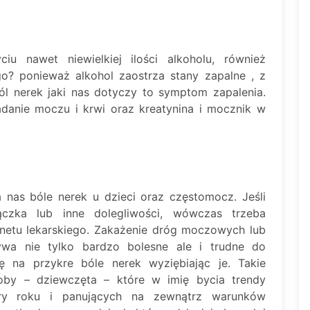
u nawet niewielkiej ilości alkoholu, również
o? ponieważ alkohol zaostrza stany zapalne , z
l nerek jaki nas dotyczy to symptom zapalenia.
danie moczu i krwi oraz kreatynina i mocznik w
 nas bóle nerek u dzieci oraz częstomocz. Jeśli
zka lub inne dolegliwości, wówczas trzeba
inetu lekarskiego. Zakażenie dróg moczowych lub
ywa nie tylko bardzo bolesne ale i trudne do
ę na przykre bóle nerek wyziębiając je. Takie
oby – dziewczęta – które w imię bycia trendy
ory roku i panujących na zewnątrz warunków