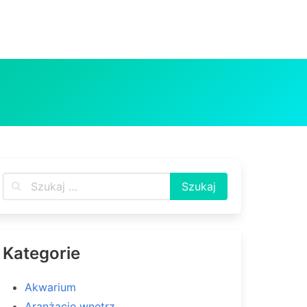
erek
0
1
0
Kategorie
Akwarium
Aranżacje wnętrz