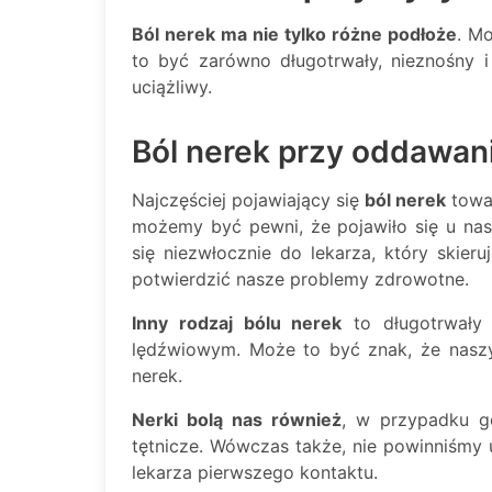
Ból nerek ma nie tylko różne podłoże
. M
to być zarówno długotrwały, nieznośny i 
uciążliwy.
Ból nerek przy oddawan
Najczęściej pojawiający się
ból nerek
towa
możemy być pewni, że pojawiło się u na
się niezwłocznie do lekarza, który skier
potwierdzić nasze problemy zdrowotne.
Inny rodzaj bólu nerek
to długotrwały 
lędźwiowym. Może to być znak, że nasz
nerek.
Nerki bolą nas również
, w przypadku gd
tętnicze. Wówczas także, nie powinniśmy u
lekarza pierwszego kontaktu.