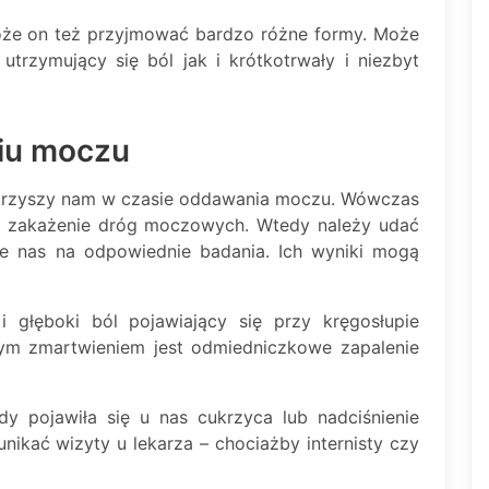
oże on też przyjmować bardzo różne formy. Może
utrzymujący się ból jak i krótkotrwały i niezbyt
iu moczu
rzyszy nam w czasie oddawania moczu. Wówczas
s zakażenie dróg moczowych. Wtedy należy udać
uje nas na odpowiednie badania. Ich wyniki mogą
i głęboki ból pojawiający się przy kręgosłupie
ym zmartwieniem jest odmiedniczkowe zapalenie
y pojawiła się u nas cukrzyca lub nadciśnienie
nikać wizyty u lekarza – chociażby internisty czy