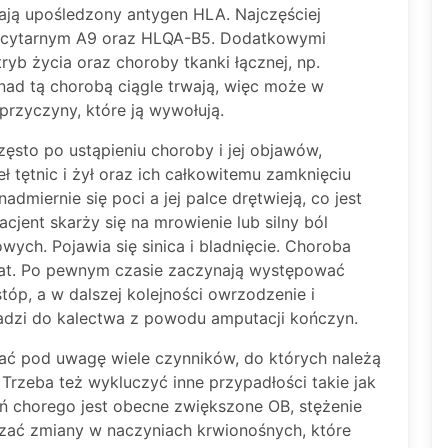
mają upośledzony antygen HLA. Najczęściej
ocytarnym A9 oraz HLQA-B5. Dodatkowymi
tryb życia oraz choroby tkanki łącznej, np.
ad tą chorobą ciągle trwają, więc może w
rzyczyny, które ją wywołują.
zęsto po ustąpieniu choroby i jej objawów,
eł tętnic i żył oraz ich całkowitemu zamknięciu
dmiernie się poci a jej palce drętwieją, co jest
cjent skarży się na mrowienie lub silny ból
ch. Pojawia się sinica i bladnięcie. Choroba
ka lat. Po pewnym czasie zaczynają występować
tóp, a w dalszej kolejności owrzodzenie i
dzi do kalectwa z powodu amputacji kończyn.
ać pod uwagę wiele czynników, do których należą
. Trzeba też wykluczyć inne przypadłości takie jak
ń chorego jest obecne zwiększone OB, stężenie
zać zmiany w naczyniach krwionośnych, które