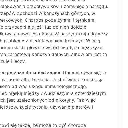
blokowania przepływu krwi i zamknięcia narządu.
akrzepów dochodzi w kończynach górnych, w
rkowych. Choroba poza żyłami i tętnicami
 przypadki ale jeśli już do nich dojdzie
załkowa a nawet łokciowa. W naszym kraju dotyczy
h problemy z niedokrwieniem kończyn. Więcej
mnomorskich, głównie wśród młodych mężczyzn.
ycą zarostową kończyn dolnych, albowiem jest to
zuje i leczy.
jest jeszcze do końca znana
. Domniemywa się, że
 wirusem albo bakterią. Jest również koncepcja
eżniona od wad układu immunologicznego.
płeć męską między dwudziestym a czterdziestym
ich jest uzależnionych od nikotyny. Tak więc
ierosów, żucie tytoniu, używanie plastrów i
ówi się także, że może to być choroba