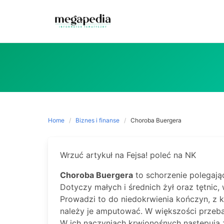
Skip
to
content
Home
Biznes i finanse
Choroba Buergera
Wrzuć artykuł na Fejsa! poleć na NK
Choroba Buergera
to schorzenie polegają
Dotyczy małych i średnich żył oraz tętnic
Prowadzi to do niedokrwienia kończyn, z k
należy je amputować. W większości przeb
W ich naczyniach krwionośnych następują 