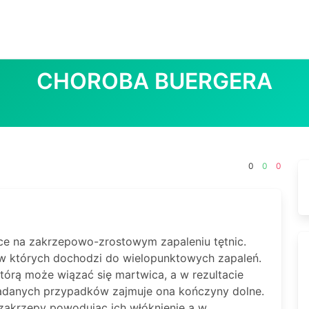
CHOROBA BUERGERA
0
0
0
ce na zakrzepowo-zrostowym zapaleniu tętnic.
, w których dochodzi do wielopunktowych zapaleń.
tórą może wiązać się martwica, a w rezultacie
adanych przypadków zajmuje ona kończyny dolne.
zakrzepy powodując ich włóknienie a w