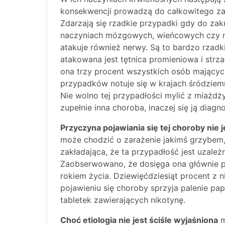
konsekwencji prowadzą do całkowitego za
Zdarzają się rzadkie przypadki gdy do z
naczyniach mózgowych, wieńcowych czy ne
atakuje również nerwy. Są to bardzo rzadkie
atakowana jest tętnica promieniowa i str
ona trzy procent wszystkich osób mającyc
przypadków notuje się w krajach śródzie
Nie wolno tej przypadłości mylić z miażdż
zupełnie inna choroba, inaczej się ją diagno
Przyczyna pojawiania się tej choroby nie 
może chodzić o zarażenie jakimś grzybem,
zakładająca, że ta przypadłość jest uzal
Zaobserwowano, że dosięga ona głównie 
rokiem życia. Dziewięćdziesiąt procent z n
pojawieniu się choroby sprzyja palenie pap
tabletek zawierających nikotynę.
Choć etiologia nie jest ściśle wyjaśniona
m