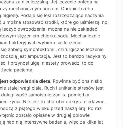
ważana za nieuleczalną. Jej leczenie polega na
 czy mechanicznym urazem. Chronić trzeba
 higienę. Podaje się leki rozrzedzające naczynia
ólu można stosować środki, które go uśmierzą, np.
 leczyć owrzodzenia, można na nie zakładać
entowym stężeniem chlorku sodu. Mechanicznie
an bakteryjnych wybiera się leczenie
ię zabieg sympatektomii, chirurgiczne leczenie
cznością jest amputacja. Jest to bardzo radykalny
ści i przynosi ulgę, niestety prowadzi to do
 życia pacjenta.
jest odpowiednia dieta
. Powinna być ona nisko
e stałej wagi ciała. Ruch i unikanie stresów jest
 dolegliwość samoistnie zanika pomiędzy
iem życia. Nie jest to choroba odkryta niedawno.
hodzą z piątego wieku przed naszą erą. Po raz
tętnic zostało opisane w drugiej połowie
ą nad nią intensywne badania, więc za kilka lat