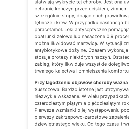
ułatwiają wykrycie tej choroby. Jest ona u
ochronie kończyn przed uciskiem, zimnem
szczególnie stopy, dbając o ich prawidłową
tętnicze i krew. W przypadku nasilonego b
paracetamol. Leki antyseptyczne pomagają
opatrunki żelowe lub nasączone 0,9 proc
można likwidować martwicę. W sytuacji zmi
antybiotykowe dożylne. Czasem wykonuje s
stosuje protezy niektórych naczyń. Ostate
zabieg, który likwiduje wszystkie dolegliwo
trwałego kalectwa i zmniejszenia komfortu
Przy łagodzeniu objawów choroby ważna 
tłuszczowa. Bardzo istotne jest utrzymywani
niezwykle wskazane. W wielu przypadkach
czterdziestym piątym a pięćdziesiątym rok
Pierwsze wzmianki o jej występowaniu poc
pierwszy zakrzepowo-zarostowe zapalenie 
dziewiętnastego wieku. Od tego czasu trwaj