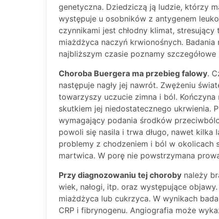
genetyczna. Dziedziczą ją ludzie, którzy 
występuje u osobników z antygenem leuk
czynnikami jest chłodny klimat, stresujący 
miażdżyca naczyń krwionośnych. Badania n
najbliższym czasie poznamy szczegółowe p
Choroba Buergera ma przebieg falowy
. C
następuje nagły jej nawrót. Zwężeniu świat
towarzyszy uczucie zimna i ból. Kończyna na
skutkiem jej niedostatecznego ukrwienia. Pa
wymagający podania środków przeciwbólowy
powoli się nasila i trwa długo, nawet kil
problemy z chodzeniem i ból w okolicach s
martwica. W porę nie powstrzymana prowa
Przy diagnozowaniu tej choroby
należy br
wiek, nałogi, itp. oraz występujące objawy
miażdżyca lub cukrzyca. W wynikach bada
CRP i fibrynogenu. Angiografia może wyka