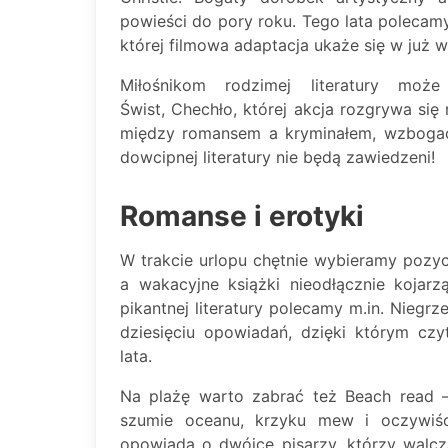
powieści do pory roku. Tego lata polecamy
której filmowa adaptacja ukaże się w już 
Miłośnikom rodzimej literatury moż
Świst, Chechło, której akcja rozgrywa się
między romansem a kryminałem, wzbogaca
dowcipnej literatury nie będą zawiedzeni!
Romanse i erotyki
W trakcie urlopu chętnie wybieramy pozyc
a wakacyjne książki nieodłącznie kojar
pikantnej literatury polecamy m.in. Niegr
dziesięciu opowiadań, dzięki którym czy
lata.
Na plażę warto zabrać też Beach read –
szumie oceanu, krzyku mew i oczywiśc
opowiada o dwójce pisarzy, którzy walcz