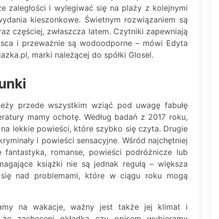
ze zaległości i wylegiwać się na plaży z kolejnymi
wydania kieszonkowe. Świetnym rozwiązaniem są
raz częściej, zwłaszcza latem. Czytniki zapewniają
ejsca i przeważnie są wodoodporne – mówi Edyta
azka.pl, marki należącej do spółki Glosel.
unki
należy przede wszystkim wziąć pod uwagę fabułę
literatury mamy ochotę. Według badań z 2017 roku,
na lekkie powieści, które szybko się czyta. Drugie
yminały i powieści sensacyjne. Wśród najchętniej
 fantastyka, romanse, powieści podróżnicze lub
magające książki nie są jednak regułą – większa
u się nad problemami, które w ciągu roku mogą
amy na wakacje, ważny jest także jej klimat i
, że zachęceni okładką czy opisem wybieramy