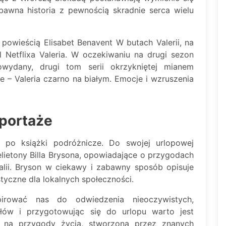
bawna historia z pewnością skradnie serca wielu
 powieścią Elisabet Benavent W butach Valerii, na
l Netflixa Valeria. W oczekiwaniu na drugi sezon
wydany, drugi tom serii okrzykniętej mianem
ie – Valeria czarno na białym. Emocje i wzruszenia
eportaże
 po książki podróżnicze. Do swojej urlopowej
elietony Billa Brysona, opowiadające o przygodach
ralii. Bryson w ciekawy i zabawny sposób opisuje
tyczne dla lokalnych społeczności.
irować nas do odwiedzenia nieoczywistych,
ysłów i przygotowując się do urlopu warto jest
w na przygody życia, stworzoną przez znanych