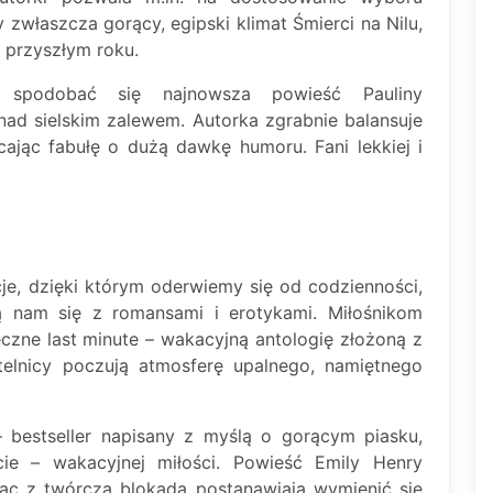
 zwłaszcza gorący, egipski klimat Śmierci na Nilu,
w przyszłym roku.
e spodobać się najnowsza powieść Pauliny
 nad sielskim zalewem. Autorka zgrabnie balansuje
jąc fabułę o dużą dawkę humoru. Fani lekkiej i
je, dzięki którym oderwiemy się od codzienności,
zą nam się z romansami i erotykami. Miłośnikom
zeczne last minute – wakacyjną antologię złożoną z
telnicy poczują atmosferę upalnego, namiętnego
 bestseller napisany z myślą o gorącym piasku,
ie – wakacyjnej miłości. Powieść Emily Henry
ąc z twórczą blokadą postanawiają wymienić się