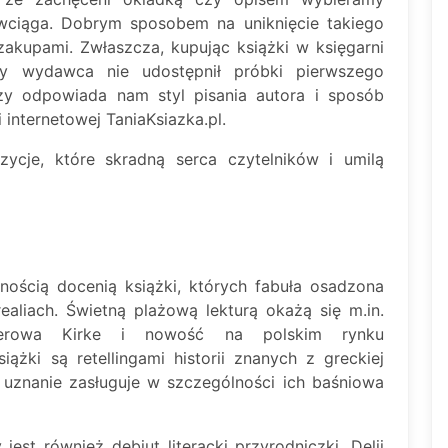
 wciąga. Dobrym sposobem na uniknięcie takiego
zakupami. Zwłaszcza, kupując książki w księgarni
zy wydawca nie udostępnił próbki pierwszego
y odpowiada nam styl pisania autora i sposób
i internetowej TaniaKsiazka.pl.
cje, które skradną serca czytelników i umilą
wnością docenią książki, których fabuła osadzona
ealiach. Świetną plażową lekturą okażą się m.in.
llerowa Kirke i nowość na polskim rynku
ążki są retellingami historii znanych z greckiej
a uznanie zasługuje w szczególności ich baśniowa
t również debiut literacki przyrodniczki, Delii