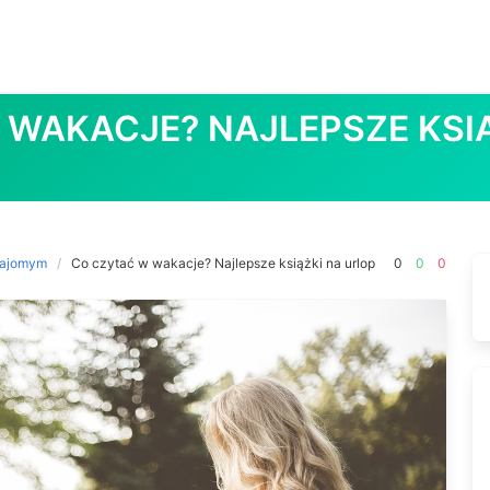
 WAKACJE? NAJLEPSZE KSIĄ
najomym
Co czytać w wakacje? Najlepsze książki na urlop
0
0
0