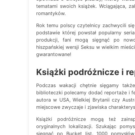
tematami swoich książek. Wciągająca, za
romantyków.
Rok temu polscy czytelnicy zachwycili się
podstawie której powstał popularny seria
produkcji, fani mogą sięgnąć po nowo
hiszpańskiej wersji Seksu w wielkim mieśc
gwarantowane!
Książki podróżnicze i r
Podczas wakacji chętnie sięgamy także
biblioteczki polecamy dodać reportaże i f
autora w USA, Wielkiej Brytanii czy Aust
miejscowe zwyczaje i zjawiska charakterys
Książki podróżnicze mogą też zainsp
oryginalnych lokalizacji. Szukając pom
sięgnąć po Bucket list. 1000 pomysłó