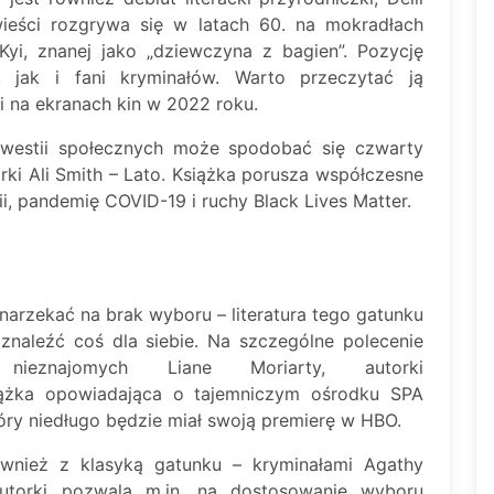
ieści rozgrywa się w latach 60. na mokradłach
Kyi, znanej jako „dziewczyna z bagien”. Pozycję
, jak i fani kryminałów. Warto przeczytać ją
i na ekranach kin w 2022 roku.
 kwestii społecznych może spodobać się czwarty
rki Ali Smith – Lato. Książka porusza współczesne
ii, pandemię COVID-19 i ruchy Black Lives Matter.
 narzekać na brak wyboru – literatura tego gatunku
znaleźć coś dla siebie. Na szczególne polecenie
 nieznajomych Liane Moriarty, autorki
iążka opowiadająca o tajemniczym ośrodku SPA
tóry niedługo będzie miał swoją premierę w HBO.
wnież z klasyką gatunku – kryminałami Agathy
autorki pozwala m.in. na dostosowanie wyboru