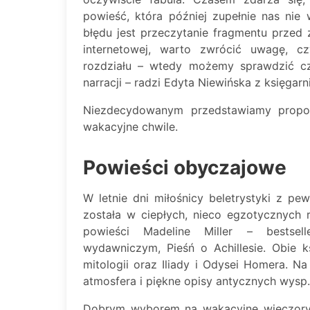
powieść, która później zupełnie nas nie
błędu jest przeczytanie fragmentu przed 
internetowej, warto zwrócić uwagę, c
rozdziału – wtedy możemy sprawdzić cz
narracji – radzi Edyta Niewińska z księgarn
Niezdecydowanym przedstawiamy propozy
wakacyjne chwile.
Powieści obyczajowe
W letnie dni miłośnicy beletrystyki z pe
została w ciepłych, nieco egzotycznych r
powieści Madeline Miller – bestse
wydawniczym, Pieśń o Achillesie. Obie ksi
mitologii oraz Iliady i Odysei Homera. N
atmosfera i piękne opisy antycznych wysp.
Dobrym wyborem na wakacyjne wieczory jes