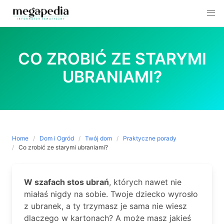
Skip
to
CO ZROBIĆ ZE STARYMI
content
UBRANIAMI?
Home
Dom i Ogród
Twój dom
Praktyczne porady
Co zrobić ze starymi ubraniami?
W szafach stos ubrań
, których nawet nie
miałaś nigdy na sobie. Twoje dziecko wyrosło
z ubranek, a ty trzymasz je sama nie wiesz
dlaczego w kartonach? A może masz jakieś