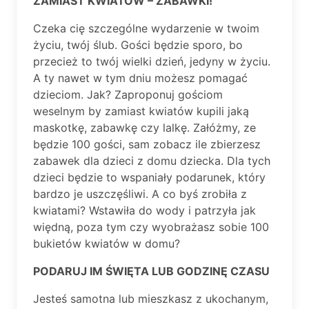
ZAMIAST KWIATÓW – ZABAWKI!
Czeka cię szczególne wydarzenie w twoim
życiu, twój ślub. Gości będzie sporo, bo
przecież to twój wielki dzień, jedyny w życiu.
A ty nawet w tym dniu możesz pomagać
dzieciom. Jak? Zaproponuj gościom
weselnym by zamiast kwiatów kupili jaką
maskotkę, zabawkę czy lalkę. Załóżmy, ze
będzie 100 gości, sam zobacz ile zbierzesz
zabawek dla dzieci z domu dziecka. Dla tych
dzieci będzie to wspaniały podarunek, który
bardzo je uszczęśliwi. A co byś zrobiła z
kwiatami? Wstawiła do wody i patrzyła jak
więdną, poza tym czy wyobrażasz sobie 100
bukietów kwiatów w domu?
PODARUJ IM ŚWIĘTA LUB GODZINĘ CZASU
Jesteś samotna lub mieszkasz z ukochanym,