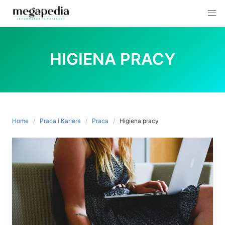
Skip
to
HIGIENA PRACY
content
Home
Praca i Kariera
Praca
Higiena pracy