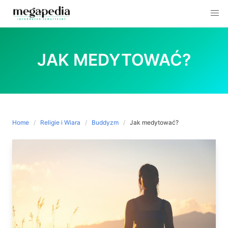
Skip
to
JAK MEDYTOWAĆ?
content
Home
Religie i Wiara
Buddyzm
Jak medytować?