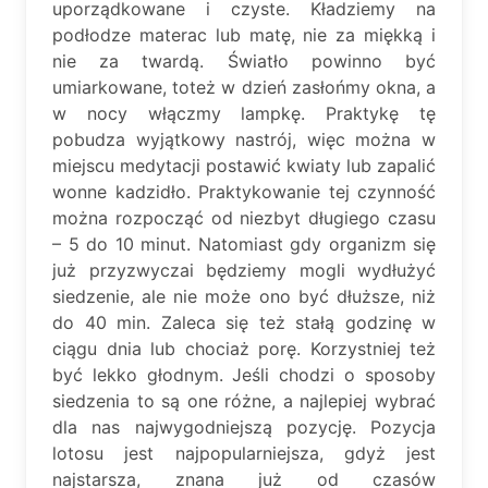
uporządkowane i czyste. Kładziemy na
podłodze materac lub matę, nie za miękką i
nie za twardą. Światło powinno być
umiarkowane, toteż w dzień zasłońmy okna, a
w nocy włączmy lampkę. Praktykę tę
pobudza wyjątkowy nastrój, więc można w
miejscu medytacji postawić kwiaty lub zapalić
wonne kadzidło. Praktykowanie tej czynność
można rozpocząć od niezbyt długiego czasu
– 5 do 10 minut. Natomiast gdy organizm się
już przyzwyczai będziemy mogli wydłużyć
siedzenie, ale nie może ono być dłuższe, niż
do 40 min. Zaleca się też stałą godzinę w
ciągu dnia lub chociaż porę. Korzystniej też
być lekko głodnym. Jeśli chodzi o sposoby
siedzenia to są one różne, a najlepiej wybrać
dla nas najwygodniejszą pozycję. Pozycja
lotosu jest najpopularniejsza, gdyż jest
najstarsza, znana już od czasów