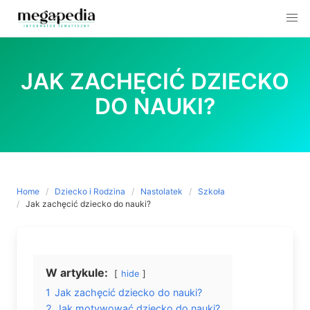
Skip
to
JAK ZACHĘCIĆ DZIECKO
content
DO NAUKI?
Home
Dziecko i Rodzina
Nastolatek
Szkoła
Jak zachęcić dziecko do nauki?
W artykule:
hide
1
Jak zachęcić dziecko do nauki?
2
Jak motywować dziecko do nauki?