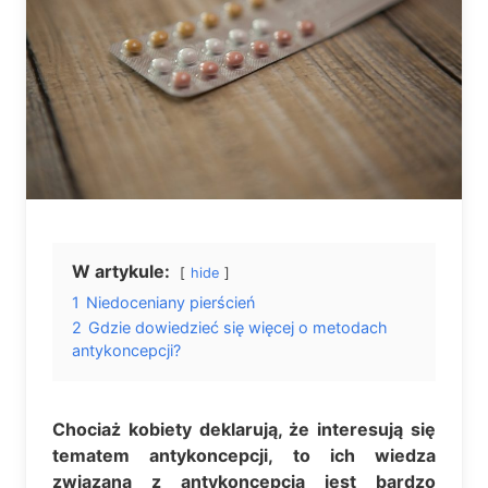
W artykule:
hide
1
Niedoceniany pierścień
2
Gdzie dowiedzieć się więcej o metodach
antykoncepcji?
Chociaż kobiety deklarują, że interesują się
tematem antykoncepcji, to ich wiedza
związana z antykoncepcją jest bardzo