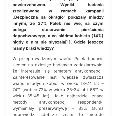
powierzchowna.
Wyniki badania
zrealizowane w ramach kampanii
„Bezpieczna na okrągło” pokazały między
innymi, że 37% Polek nie wie, na czym
polega stosowanie pierścienia
dopochwowego, a co siódma kobieta (14%)
nigdy o nim nie słyszała[1]. Gdzie jeszcze
mamy braki wiedzy?
W przeprowadzonym wśród Polek badaniu
siedem na dziesięć badanych zadeklarowało,
że interesuje się tematem antykoncepcji.
Zainteresowanie jest większe zwłaszcza
wśród młodych kobiet w wieku 18-24 lat –
74% (wobec 72% w wieku 25-34 lat i 66% w
wieku 35-45 lat). Jako najbardziej znane
metody antykoncepcji respondentki
wymieniały prezerwatywę – 83% (suma
odpowiedzi „dobrze znam tę metodę