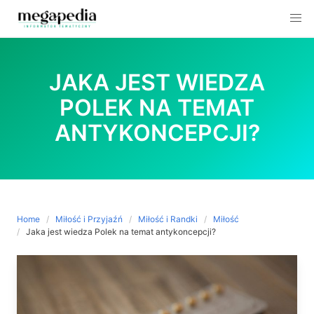
Skip
to
JAKA JEST WIEDZA
content
POLEK NA TEMAT
ANTYKONCEPCJI?
Home
Miłość i Przyjaźń
Miłość i Randki
Miłość
Jaka jest wiedza Polek na temat antykoncepcji?