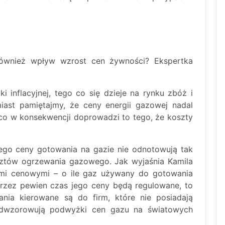
również wpływ wzrost cen żywności? Ekspertka
i inflacyjnej, tego co się dzieje na rynku zbóż i
ast pamiętajmy, że ceny energii gazowej nadal
, co w konsekwencji doprowadzi to tego, że koszty
zego ceny gotowania na gazie nie odnotowują tak
ztów ogrzewania gazowego. Jak wyjaśnia Kamila
fami cenowymi – o ile gaz używany do gotowania
przez pewien czas jego ceny będą regulowane, to
nia kierowane są do firm, które nie posiadają
dwzorowują podwyżki cen gazu na światowych