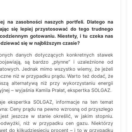
iej na zasobności naszych portfeli. Dlatego na
rając się lepiej przystosować do tego trudnego
odziennym gotowaniu. Niestety, i tu czeka nas
ziewać się w najbliższym czasie?
zonych danych dotyczących konkretnych stawek
ojawiają, są bardzo „płynne” i uzależnione od
iatowych. Jednak mimo wszystko wiemy, że jeżeli
aczne niż w przypadku prądu. Warto też dodać, że
szą alternatywą niż przy wykorzystaniu energii
yjnej – wyjaśnia Kamila Prałat, ekspertka SOLGAZ.
je ekspertka SOLGAZ, informacje na ten temat
awna: Ceny prądu na pewno wzrosną od przyszłego
est jeszcze w stanie określić, w jakim stopniu.
podwyżki, niż w przypadku cen gazu. Niektórzy
wet do kilkudziesięciu procent – i to w przypadku