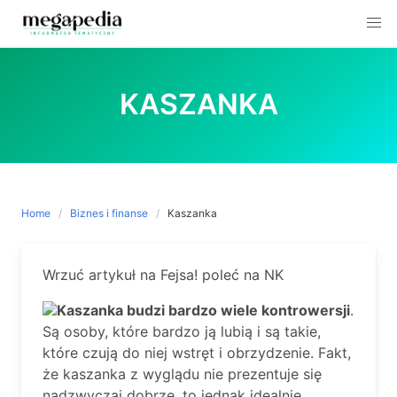
Skip
to
KASZANKA
content
Home
Biznes i finanse
Kaszanka
Wrzuć artykuł na Fejsa! poleć na NK
Kaszanka budzi bardzo wiele kontrowersji
.
Są osoby, które bardzo ją lubią i są takie,
które czują do niej wstręt i obrzydzenie. Fakt,
że kaszanka z wyglądu nie prezentuje się
nadzwyczaj dobrze, to jednak idealnie