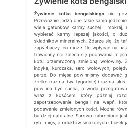
Żywienie kota bengalsk
Żywienie kotka bengalskiego
nie powi
Przeważnie jedzą one takie samo jedzenie
wiele gatunków karmy suchej i mokrej, 
wybierać karmy lepszej jakości, o duż
składników mineralnych. Zdarza się, że t
zapychaczy, co może źle wpłynąć na nas
trawienny nie zaleca się podawania mię
kotu przemrożoną zmieloną wołowinę. 
indyka, kurczaka, serc wołowych, polęd
parze. Do mięsa powinniśmy dodawać g
żółtko (raz na dwa tygodnie) i raz na jak
powinna być sucha, a woda przegotowa
wraz z kośćcem, który później rozdr
zapotrzebowanie bengali na wapń, kt
podawanie zmielonych kości. Można równie
bardziej naturalne. Surowo zabronione je
ryb i mięs, produktów smażonych i białek ja