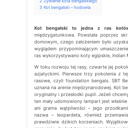
2
Żywienie kota bengalskiego
3
Kot bengalski – hodowla
Kot bengalski to jedna z ras kot
międzygatunkowa. Powstała poprzez skr
domowym, czego założeniem było uzyska
wyglądem przypominającym umaszczenie
ras wykorzystywano koty egipskie, Indian 
W toku rozwoju tej rasy, czwarte jej poko
azjatyckimi. Pierwsze trzy pokolenia z t
rasowe, czyli foundation bengals. SBT B
uznana na arenie międzynarodowej. Kot ben
oryginalny i przesłodki pupil. Jeżeli chcem
ten mały udomowiony lampart jest właśnie 
ani grama wątpliwości – jego przodkami
nazwa – leopardeta, również przemawi
prawdziwie dzikich korzeniach. Wyjątkowo