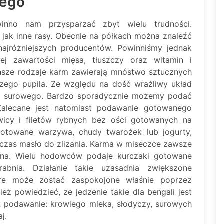
iego
nno nam przysparzać zbyt wielu trudności.
 jak inne rasy. Obecnie na półkach można znaleźć
najróżniejszych producentów. Powinniśmy jednak
ej zawartości mięsa, tłuszczy oraz witamin i
ańsze rodzaje karm zawierają mnóstwo sztucznych
zego pupila. Ze względu na dość wrażliwy układ
sa surowego. Bardzo sporadycznie możemy podać
Zalecane jest natomiast podawanie gotowanego
wicy i filetów rybnych bez ości gotowanych na
otowane warzywa, chudy twarożek lub jogurty,
iś czas masło do zlizania. Karma w miseczce zawsze
na. Wielu hodowców podaje kurczaki gotowane
abnia. Działanie takie uzasadnia zwiększone
óre może zostać zaspokojone właśnie poprzez
ż powiedzieć, ze jedzenie takie dla bengali jest
st podawanie: krowiego mleka, słodyczy, surowych
j.