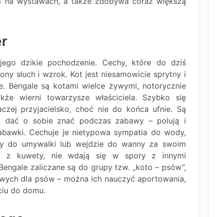
ści na wystawach, a także zdobywa coraz większą
er
ego dzikie pochodzenie. Cechy, które do dziś
ny słuch i wzrok. Kot jest niesamowicie sprytny i
ne. Bengale są kotami wielce żywymi, notorycznie
że wierni towarzysze właściciela. Szybko się
czej przyjacielsko, choć nie do końca ufnie. Są
ą o dać o sobie znać podczas zabawy – polują i
abawki. Cechuje je nietypowa sympatia do wody,
zy do umywalki lub wejdzie do wanny za swoim
ją z kuwety, nie wdają się w spory z innymi
engale zaliczane są do grupy tzw. „koto – psów”,
powych dla psów – można ich nauczyć aportowania,
ściu do domu.