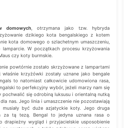
ów domowych
, otrzymana jako tzw. hybryda
zyżowanie dzikiego kota bengalskiego z kotem
nie kota domowego o szlachetnym umaszczeniu,
 lamparcie. W początkach procesu krzyżowania
Maus czy koty burmskie.
lenie powtórnie zostało skrzyżowane z lampartami
ej właśnie krzyżówki zostały uznane jako bengale
engals to natomiast całkowicie udomowiona rasa,
galski to perfekcyjny wybór, jeżeli marzy nam się
y pochwalić się odrobiną luksusu i orientalną nutką
dla nas. Jego linia i umaszczenie nie pozostawiają
 musiały być duże azjatyckie koty. Jego druga
a za tą tezą. Bengal to jedyna uznana rasa o
 drapieżny wygląd i przyjacielskie usposobienie