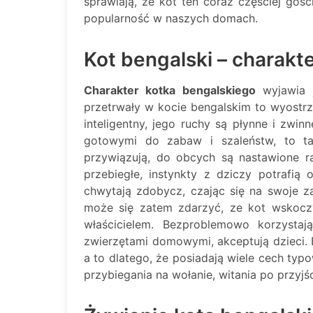
sprawiają, że kot ten coraz częściej go
popularność w naszych domach.
Kot bengalski – charakt
Charakter kotka bengalskiego
wyjawia j
przetrwały w kocie bengalskim to wyostrzo
inteligentny, jego ruchy są płynne i zwin
gotowymi do zabaw i szaleństw, to tak
przywiązują, do obcych są nastawione ra
przebiegłe, instynkty z dziczy potrafi
chwytają zdobycz, czając się na swoje z
może się zatem zdarzyć, ze kot wskoc
właścicielem. Bezproblemowo korzysta
zwierzętami domowymi, akceptują dzieci. B
a to dlatego, że posiadają wiele cech ty
przybiegania na wołanie, witania po przyj