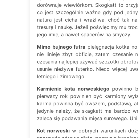
dorównuje wiewiórkom. Skogkatt to przyjac
co jest szczególnie ważne gdy pod jedn
natura jest cicha i wrażliwa, choć tak 
tresurę i naukę. Jeżeli poświęcimy mu tr
jego imię, a nawet spacerów na smyczy.
Mimo bujnego futra
pielęgnacja kotka no
nie linieje zbyt obficie, zatem czesani
czesania najlepiej używać szczotki obroto
usunie nieżywe futerko. Nieco więcej uwa
letniego i zimowego.
Karmienie kota norweskiego
powinno by
pierwszy rok powinien być karmiony wył
karma powinna być owszem, podstawą, ale
jedynie należy, że skagkatt ma bardzo w
zaleca się podawania mięsa surowego. Uni
Kot norweski
w dobrych warunkach dożyw
naprawdę zdrową dietę, poczucie bezpiecz