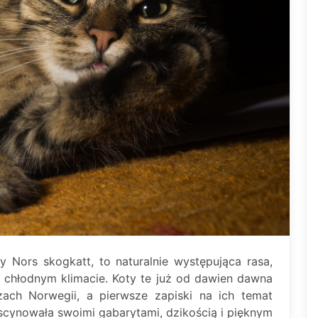
 Nors skogkatt, to naturalnie występująca rasa,
chłodnym klimacie. Koty te już od dawien dawna
żach Norwegii, a pierwsze zapiski na ich temat
fascynowała swoimi gabarytami, dzikością i pięknym