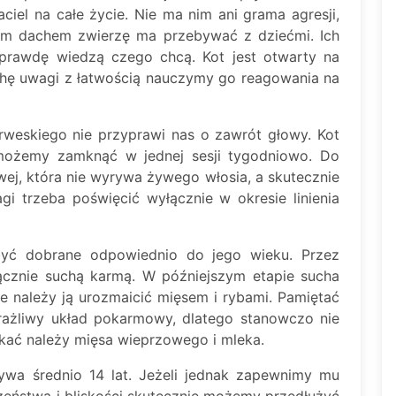
iel na całe życie. Nie ma nim ani grama agresji,
ym dachem zwierzę ma przebywać z dziećmi. Ich
naprawdę wiedzą czego chcą. Kot jest otwarty na
ochę uwagi z łatwością nauczymy go reagowania na
rweskiego nie przyprawi nas o zawrót głowy. Kot
e możemy zamknąć w jednej sesji tygodniowo. Do
wej, która nie wyrywa żywego włosia, a skutecznie
gi trzeba poświęcić wyłącznie w okresie linienia
ć dobrane odpowiednio do jego wieku. Przez
ącznie suchą karmą. W późniejszym etapie sucha
 należy ją urozmaicić mięsem i rybami. Pamiętać
rażliwy układ pokarmowy, dlatego stanowczo nie
kać należy mięsa wieprzowego i mleka.
a średnio 14 lat. Jeżeli jednak zapewnimy mu
eństwa i bliskości skutecznie możemy przedłużyć