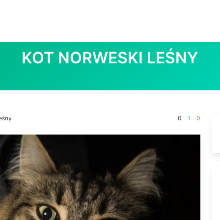
KOT NORWESKI LEŚNY
leśny
0
1
0