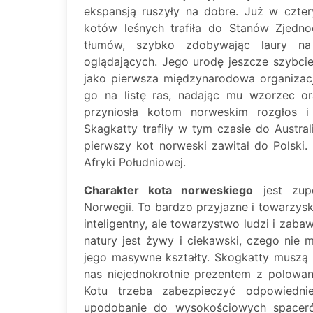
ekspansją ruszyły na dobre. Już w czter
kotów leśnych trafiła do Stanów Zjedno
tłumów, szybko zdobywając laury na
oglądających. Jego urodę jeszcze szybcie
jako pierwsza międzynarodowa organizacja
go na listę ras, nadając mu wzorzec o
przyniosła kotom norweskim rozgłos i
Skagkatty trafiły w tym czasie do Austral
pierwszy kot norweski zawitał do Polski
Afryki Południowej.
Charakter kota norweskiego
jest zup
Norwegii. To bardzo przyjazne i towarzyski
inteligentny, ale towarzystwo ludzi i zab
natury jest żywy i ciekawski, czego nie
jego masywne kształty. Skogkatty muszą 
nas niejednokrotnie prezentem z polowan
Kotu trzeba zabezpieczyć odpowiedni
upodobanie do wysokościowych spaceró