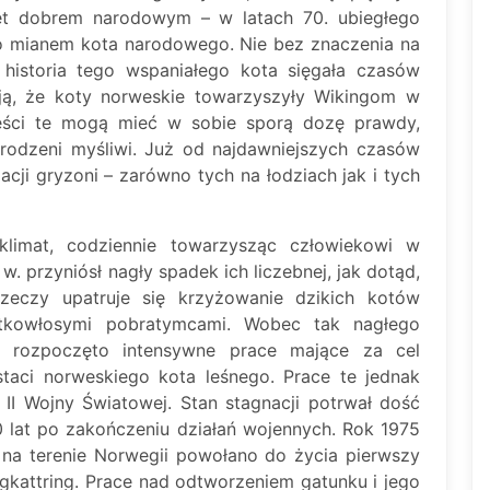
wet dobrem narodowym – w latach 70. ubiegłego
 go mianem kota narodowego. Nie bez znaczenia na
 historia tego wspaniałego kota sięgała czasów
ją, że koty norweskie towarzyszyły Wikingom w
ieści te mogą mieć w sobie sporą dozę prawdy,
urodzeni myśliwi. Już od najdawniejszych czasów
cji gryzoni – zarówno tych na łodziach jak i tych
 klimat, codziennie towarzysząc człowiekowi w
w. przyniósł nagły spadek ich liczebnej, jak dotąd,
rzeczy upatruje się krzyżowanie dzikich kotów
tkowłosymi pobratymcami. Wobec tak nagłego
. rozpoczęto intensywne prace mające za cel
staci norweskiego kota leśnego. Prace te jednak
I Wojny Światowej. Stan stagnacji potrwał dość
 lat po zakończeniu działań wojennych. Rok 1975
m na terenie Norwegii powołano do życia pierwszy
gkattring. Prace nad odtworzeniem gatunku i jego