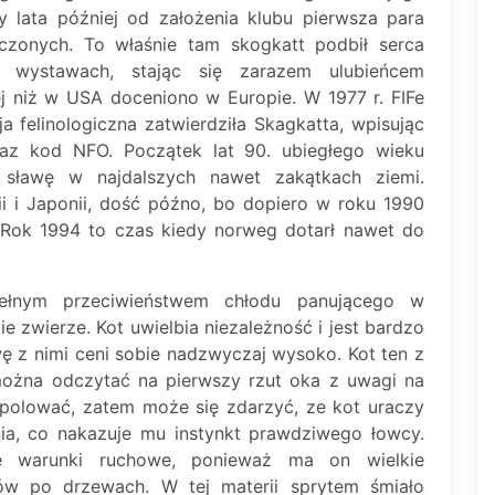
y lata później od założenia klubu pierwsza para
czonych. To właśnie tam skogkatt podbił serca
 wystawach, stając się zarazem ulubieńcem
j niż w USA doceniono w Europie. W 1977 r. FIFe
 felinologiczna zatwierdziła Skagkatta, wpisując
raz kod NFO. Początek lat 90. ubiegłego wieku
 sławę w najdalszych nawet zakątkach ziemi.
ii i Japonii, dość późno, bo dopiero w roku 1990
. Rok 1994 to czas kiedy norweg dotarł nawet do
ełnym przeciwieństwem chłodu panującego w
e zwierze. Kot uwielbia niezależność i jest bardzo
awę z nimi ceni sobie nadzwyczaj wysoko. Kot ten z
 można odczytać na pierwszy rzut oka z uwagi na
polować, zatem może się zdarzyć, ze kot uraczy
ia, co nakazuje mu instynkt prawdziwego łowcy.
e warunki ruchowe, ponieważ ma on wielkie
w po drzewach. W tej materii sprytem śmiało