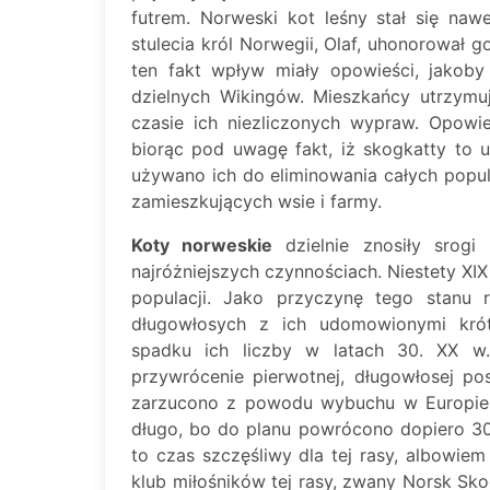
futrem. Norweski kot leśny stał się na
stulecia król Norwegii, Olaf, uhonorował
ten fakt wpływ miały opowieści, jakoby
dzielnych Wikingów. Mieszkańcy utrzymu
czasie ich niezliczonych wypraw. Opow
biorąc pod uwagę fakt, iż skogkatty to 
używano ich do eliminowania całych popula
zamieszkujących wsie i farmy.
Koty norweskie
dzielnie znosiły srogi
najróżniejszych czynnościach. Niestety XIX 
populacji. Jako przyczynę tego stanu 
długowłosych z ich udomowionymi kró
spadku ich liczby w latach 30. XX w
przywrócenie pierwotnej, długowłosej po
zarzucono z powodu wybuchu w Europie I
długo, bo do planu powrócono dopiero 30
to czas szczęśliwy dla tej rasy, albowie
klub miłośników tej rasy, zwany Norsk Sko