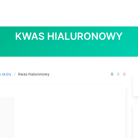
KWAS HIALURONOWY
a skóry
Kwas hialuronowy
0
0
0