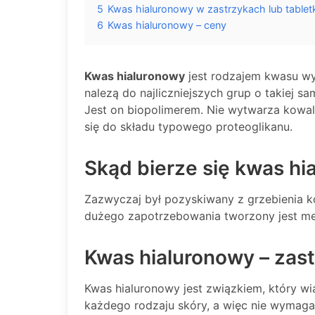
5
Kwas hialuronowy w zastrzykach lub table
6
Kwas hialuronowy – ceny
Kwas hialuronowy
jest rodzajem kwasu w
nalezą do najliczniejszych grup o takiej s
Jest on biopolimerem. Nie wytwarza kowale
się do składu typowego proteoglikanu.
Skąd bierze się kwas hi
Zazwyczaj był pozyskiwany z grzebienia k
dużego zapotrzebowania tworzony jest me
Kwas hialuronowy – zas
Kwas hialuronowy jest związkiem, który w
każdego rodzaju skóry, a więc nie wymag