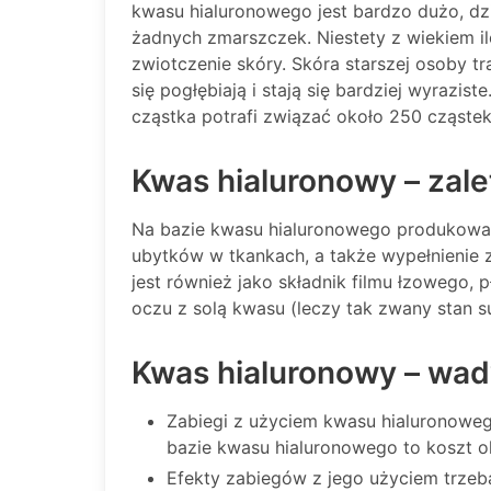
kwasu hialuronowego jest bardzo dużo, dzi
żadnych zmarszczek. Niestety z wiekiem i
zwiotczenie skóry. Skóra starszej osoby t
się pogłębiają i stają się bardziej wyrazi
cząstka potrafi związać około 250 cząste
Kwas hialuronowy – zale
Na bazie kwasu hialuronowego produkowane
ubytków w tkankach, a także wypełnienie z
jest również jako składnik filmu łzowego,
oczu z solą kwasu (leczy tak zwany stan s
Kwas hialuronowy – wa
Zabiegi z użyciem kwasu hialuronowego
bazie kwasu hialuronowego to koszt o
Efekty zabiegów z jego użyciem trzeb