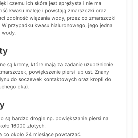
ęki czemu ich skóra jest sprężysta i nie ma
lość kwasu maleje i powstają zmarszczki oraz
raci zdolność wiązania wody, przez co zmarszczki
ste. W przypadku kwasu hialuronowego, jego jedna
k wody.
ty
 są kremy, które mają za zadanie uzupełnienie
marszczek, powiększenie piersi lub ust. Znany
 płynu do soczewek kontaktowych oraz kropli do
uchego oka).
dy
 są bardzo drogie np. powiększanie piersi na
koło 16000 złotych.
a co około 24 miesiące powtarzać.