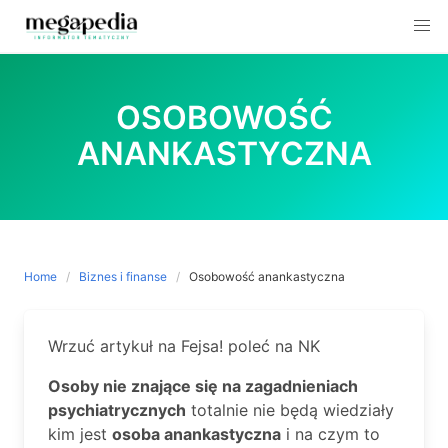
Skip
to
OSOBOWOŚĆ
content
ANANKASTYCZNA
Home
Biznes i finanse
Osobowość anankastyczna
Wrzuć artykuł na Fejsa! poleć na NK
Osoby nie znające się na zagadnieniach
psychiatrycznych
totalnie nie będą wiedziały
kim jest
osoba anankastyczna
i na czym to