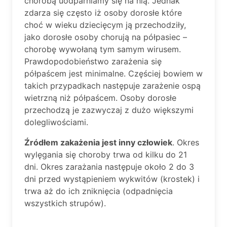
chorobą uodparniamy się na nią. Jednak
zdarza się często iż osoby dorosłe które
choć w wieku dziecięcym ją przechodziły,
jako dorosłe osoby chorują na półpasiec –
chorobę wywołaną tym samym wirusem.
Prawdopodobieństwo zarażenia się
półpaścem jest minimalne. Częściej bowiem w
takich przypadkach następuje zarażenie ospą
wietrzną niż półpaścem. Osoby dorosłe
przechodzą je zazwyczaj z dużo większymi
dolegliwościami.
Źródłem zakażenia jest inny człowiek
. Okres
wylęgania się choroby trwa od kilku do 21
dni. Okres zarażania następuje około 2 do 3
dni przed wystąpieniem wykwitów (krostek) i
trwa aż do ich zniknięcia (odpadnięcia
wszystkich strupów).