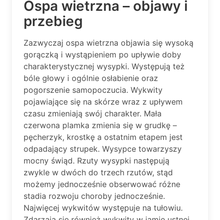
Ospa wietrzna – objawy i
przebieg
Zazwyczaj ospa wietrzna objawia się wysoką
gorączką i wystąpieniem po upływie doby
charakterystycznej wysypki. Występują też
bóle głowy i ogólnie osłabienie oraz
pogorszenie samopoczucia. Wykwity
pojawiające się na skórze wraz z upływem
czasu zmieniają swój charakter. Mała
czerwona plamka zmienia się w grudkę –
pęcherzyk, krostkę a ostatnim etapem jest
odpadający strupek. Wysypce towarzyszy
mocny świąd. Rzuty wysypki następują
zwykle w dwóch do trzech rzutów, stąd
możemy jednocześnie obserwować różne
stadia rozwoju choroby jednocześnie.
Najwięcej wykwitów występuje na tułowiu.
Zdarzają się również wykwity w jamie ustnej.