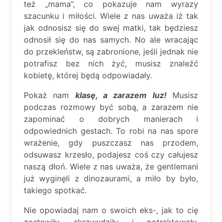
też „mama”, co pokazuje nam wyrazy
szacunku i miłości. Wiele z nas uważa iż tak
jak odnosisz się do swej matki, tak będziesz
odnosił się do nas samych. No ale wracając
do przekleństw, są zabronione, jeśli jednak nie
potrafisz bez nich żyć, musisz znaleźć
kobietę, której będą odpowiadały.
Pokaż nam
klasę, a zarazem luz!
Musisz
podczas rozmowy być sobą, a zarazem nie
zapominać o dobrych manierach i
odpowiednich gestach. To robi na nas spore
wrażenie, gdy puszczasz nas przodem,
odsuwasz krzesło, podajesz coś czy całujesz
naszą dłoń. Wiele z nas uważa, że gentlemani
już wyginęli z dinozaurami, a miło by było,
takiego spotkać.
Nie opowiadaj nam o swoich eks-, jak to cię
zostawiły, skrzywdziły i potraktowały.