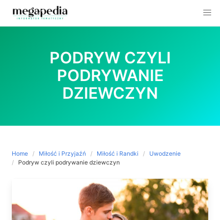
Skip
to
PODRYW CZYLI
content
PODRYWANIE
DZIEWCZYN
Home
Miłość i Przyjaźń
Miłość i Randki
Uwodzenie
Podryw czyli podrywanie dziewczyn