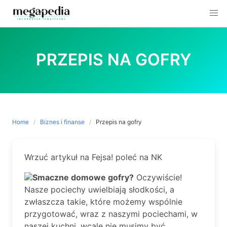
Skip
to
PRZEPIS NA GOFRY
content
Home
Biznes i finanse
Przepis na gofry
Wrzuć artykuł na Fejsa! poleć na NK
Smaczne domowe gofry?
Oczywiście!
Nasze pociechy uwielbiają słodkości, a
zwłaszcza takie, które możemy wspólnie
przygotować, wraz z naszymi pociechami, w
naszej kuchni, wcale nie musimy być