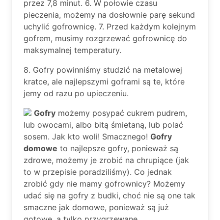
przez 7,8 minut. 6. W połowie czasu
pieczenia, możemy na dosłownie parę sekund
uchylić gofrownicę. 7. Przed każdym kolejnym
gofrem, musimy rozgrzewać gofrownicę do
maksymalnej temperatury.
8. Gofry powinniśmy studzić na metalowej
kratce, ale najlepszymi goframi są te, które
jemy od razu po upieczeniu.
Gofry
możemy posypać cukrem pudrem,
lub owocami, albo bitą śmietaną, lub polać
sosem. Jak kto woli! Smacznego!
Gofry
domowe
to najlepsze gofry, ponieważ są
zdrowe, możemy je zrobić na chrupiące (jak
to w przepisie poradziliśmy). Co jednak
zrobić gdy nie mamy gofrownicy? Możemy
udać się na gofry z budki, choć nie są one tak
smaczne jak domowe, ponieważ są już
gotowe, a tylko przygrzewane.