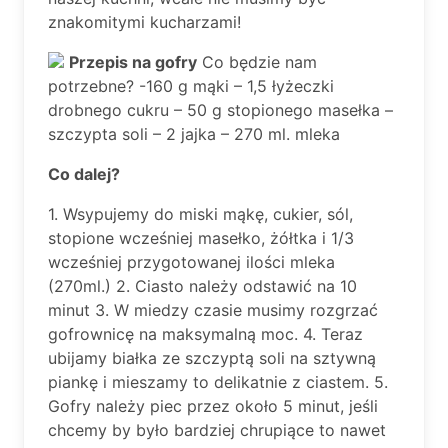
znakomitymi kucharzami!
Przepis na gofry
Co będzie nam
potrzebne? -160 g mąki – 1,5 łyżeczki
drobnego cukru – 50 g stopionego masełka –
szczypta soli – 2 jajka – 270 ml. mleka
Co dalej?
1. Wsypujemy do miski mąkę, cukier, sól,
stopione wcześniej masełko, żółtka i 1/3
wcześniej przygotowanej ilości mleka
(270ml.) 2. Ciasto należy odstawić na 10
minut 3. W miedzy czasie musimy rozgrzać
gofrownicę na maksymalną moc. 4. Teraz
ubijamy białka ze szczyptą soli na sztywną
piankę i mieszamy to delikatnie z ciastem. 5.
Gofry należy piec przez około 5 minut, jeśli
chcemy by było bardziej chrupiące to nawet