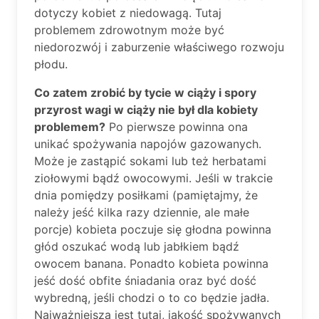
dotyczy kobiet z niedowagą. Tutaj
problemem zdrowotnym może być
niedorozwój i zaburzenie właściwego rozwoju
płodu.
Co zatem zrobić by tycie w ciąży i spory
przyrost wagi w ciąży nie był dla kobiety
problemem?
Po pierwsze powinna ona
unikać spożywania napojów gazowanych.
Może je zastąpić sokami lub też herbatami
ziołowymi bądź owocowymi. Jeśli w trakcie
dnia pomiędzy posiłkami (pamiętajmy, że
należy jeść kilka razy dziennie, ale małe
porcje) kobieta poczuje się głodna powinna
głód oszukać wodą lub jabłkiem bądź
owocem banana. Ponadto kobieta powinna
jeść dość obfite śniadania oraz być dość
wybredną, jeśli chodzi o to co będzie jadła.
Najważniejsza jest tutaj, jakość spożywanych