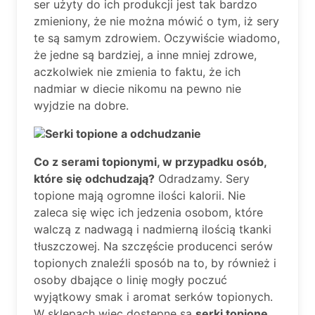
ser użyty do ich produkcji jest tak bardzo
zmieniony, że nie można mówić o tym, iż sery
te są samym zdrowiem. Oczywiście wiadomo,
że jedne są bardziej, a inne mniej zdrowe,
aczkolwiek nie zmienia to faktu, że ich
nadmiar w diecie nikomu na pewno nie
wyjdzie na dobre.
Serki topione a odchudzanie
Co z serami topionymi, w przypadku osób,
które się odchudzają?
Odradzamy. Sery
topione mają ogromne ilości kalorii. Nie
zaleca się więc ich jedzenia osobom, które
walczą z nadwagą i nadmierną ilością tkanki
tłuszczowej. Na szczęście producenci serów
topionych znaleźli sposób na to, by również i
osoby dbające o linię mogły poczuć
wyjątkowy smak i aromat serków topionych.
W sklepach więc dostępne są
serki topione