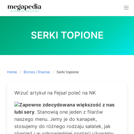
Skip
to
SERKI TOPIONE
content
Home
Biznes i finanse
Serki topione
Wrzuć artykuł na Fejsa! poleć na NK
Zapewne zdecydowana większość z nas
lubi sery
. Stanowią one jeden z filarów
naszego menu. Jemy je do kanapek,
stosujemy do różnego rodzaju sałatek, jak
również i w odpowiedniej postaci używamy