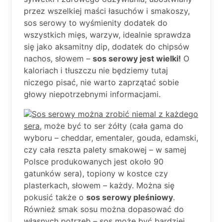
przez wszelkiej maści łasuchów i smakoszy,
sos serowy to wyśmienity dodatek do
wszystkich mięs, warzyw, idealnie sprawdza
się jako aksamitny dip, dodatek do chipsów
nachos, słowem –
sos serowy jest wielki!
O
kaloriach i tłuszczu nie będziemy tutaj
niczego pisać, nie warto zaprzątać sobie
głowy niepotrzebnymi informacjami.
Sos serowy można zrobić niemal z każdego
sera
, może być to ser żółty (cała gama do
wyboru – cheddar, ementaler, gouda, edamski,
czy cała reszta palety smakowej – w samej
Polsce produkowanych jest około 90
gatunków sera), topiony w kostce czy
plasterkach, słowem – każdy. Można się
pokusić także o
sos serowy pleśniowy
.
Również smak sosu można dopasować do
własnych potrzeb – sos może być bardziej