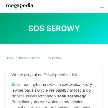
Skip
to
SOS SEROWY
content
Home
Biznes i finanse
Sos serowy
Wrzuć artykuł na Fejsa! poleć na NK
Nie ma chyba na świecie człowieka, który
jawnie bądź skrycie nie pałałby miłością do
dobrze przyrządzonego
sosu serowego
.
Przeklinany przez zwolenników idealnej
sylwetki i zdrowego odżywiania, ubóstwiany