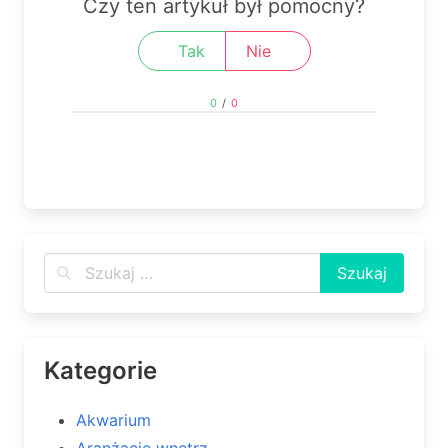
Czy ten artykuł był pomocny?
Tak
Nie
0
/
0
Kategorie
Akwarium
Aranżacje wnętrz