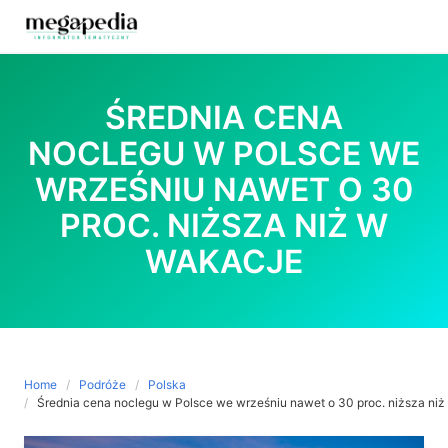
Skip
to
ŚREDNIA CENA
content
NOCLEGU W POLSCE WE
WRZEŚNIU NAWET O 30
PROC. NIŻSZA NIŻ W
WAKACJE
Home
Podróże
Polska
Średnia cena noclegu w Polsce we wrześniu nawet o 30 proc. niższa ni