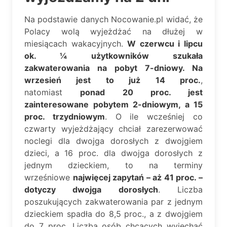
Na podstawie danych Nocowanie.pl widać, że
Polacy wolą wyjeżdżać na dłużej w
miesiącach wakacyjnych.
W czerwcu i lipcu
ok. ¼ użytkowników szukała
zakwaterowania na pobyt 7-dniowy. Na
wrzesień jest to już 14 proc.
,
natomiast
ponad 20 proc. jest
zainteresowane pobytem 2-dniowym, a 15
proc. trzydniowym
. O ile wcześniej co
czwarty wyjeżdżający chciał zarezerwować
noclegi dla dwojga dorosłych z dwojgiem
dzieci, a 16 proc. dla dwojga dorosłych z
jednym dzieckiem, to na terminy
wrześniowe
najwięcej zapytań – aż 41 proc. –
dotyczy dwojga dorosłych
. Liczba
poszukujących zakwaterowania par z jednym
dzieckiem spadła do 8,5 proc., a z dwojgiem
do 7 proc. Liczba osób chcących wyjechać