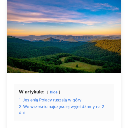
W artykule:
hide
1
Jesienią Polacy ruszają w góry
2
We wrześniu najczęściej wyjeżdżamy na 2
dni