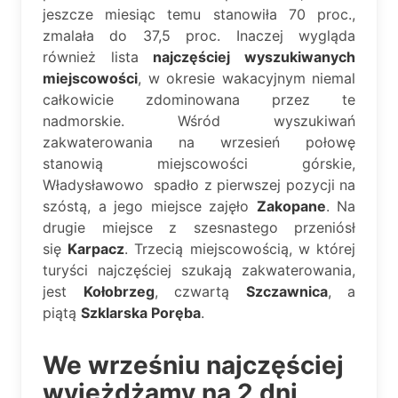
jeszcze miesiąc temu stanowiła 70 proc.,
zmalała do 37,5 proc. Inaczej wygląda
również lista
najczęściej wyszukiwanych
miejscowości
, w okresie wakacyjnym niemal
całkowicie zdominowana przez te
nadmorskie. Wśród wyszukiwań
zakwaterowania na wrzesień połowę
stanowią miejscowości górskie,
Władysławowo spadło z pierwszej pozycji na
szóstą, a jego miejsce zajęło
Zakopane
. Na
drugie miejsce z szesnastego przeniósł
się
Karpacz
. Trzecią miejscowością, w której
turyści najczęściej szukają zakwaterowania,
jest
Kołobrzeg
, czwartą
Szczawnica
, a
piątą
Szklarska Poręba
.
We wrześniu najczęściej
wyjeżdżamy na 2 dni