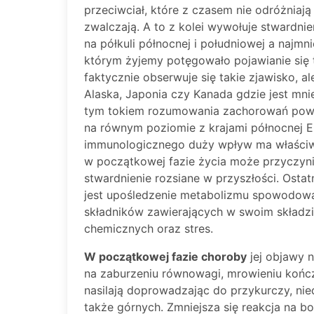
przeciwciał, które z czasem nie odróżniają
zwalczają. A to z kolei wywołuje stwardni
na półkuli północnej i południowej a najm
którym żyjemy potęgowało pojawianie się t
faktycznie obserwuje się takie zjawisko, al
Alaska, Japonia czy Kanada gdzie jest mni
tym tokiem rozumowania zachorowań powin
na równym poziomie z krajami północnej E
immunologicznego duży wpływ ma właściwy
w początkowej fazie życia może przyczyn
stwardnienie rozsiane w przyszłości. Osta
jest upośledzenie metabolizmu spowodow
składników zawierających w swoim składz
chemicznych oraz stres.
W początkowej fazie choroby
jej objawy n
na zaburzeniu równowagi, mrowieniu kończ
nasilają doprowadzając do przykurczy, ni
także górnych. Zmniejsza się reakcja na bo