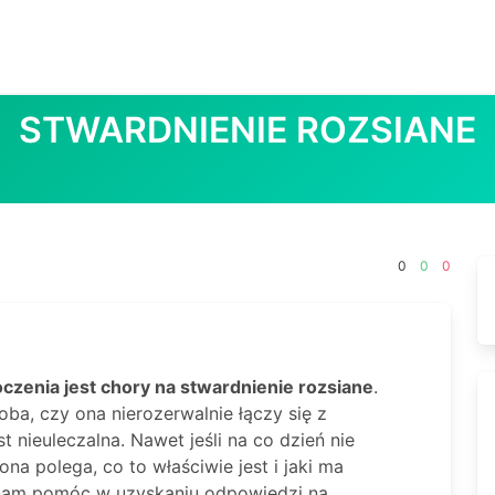
STWARDNIENIE ROZSIANE
0
0
0
czenia jest chory na stwardnienie rozsiane
.
ba, czy ona nierozerwalnie łączy się z
 nieuleczalna. Nawet jeśli na co dzień nie
na polega, co to właściwie jest i jaki ma
e nam pomóc w uzyskaniu odpowiedzi na