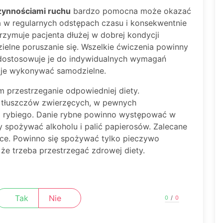
zynnościami ruchu
bardzo pomocna może okazać
ana w regularnych odstępach czasu i konsekwentnie
rzymuje pacjenta dłużej w dobrej kondycji
ielne poruszanie się. Wszelkie ćwiczenia powinny
y dostosowuje je do indywidualnych wymagań
 je wykonywać samodzielne.
przestrzeganie odpowiedniej diety.
 tłuszczów zwierzęcych, w pewnych
 i rybiego. Danie rybne powinno występować w
ży spożywać alkoholu i palić papierosów. Zalecane
oce. Powinno się spożywać tylko pieczywo
 że trzeba przestrzegać zdrowej diety.
Tak
Nie
0
/
0