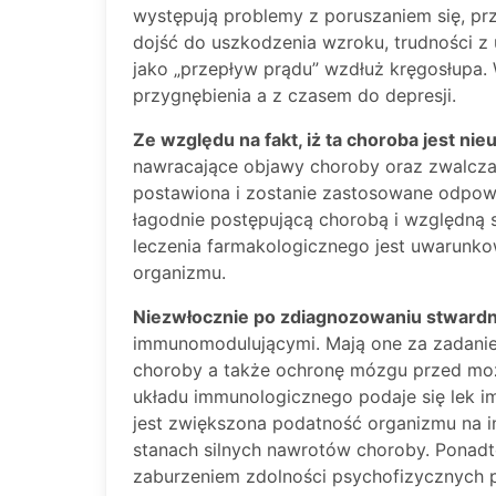
występują problemy z poruszaniem się, p
dojść do uszkodzenia wzroku, trudności 
jako „przepływ prądu” wzdłuż kręgosłupa
przygnębienia a z czasem do depresji.
Ze względu na fakt, iż ta choroba jest nie
nawracające objawy choroby oraz zwalczać
postawiona i zostanie zastosowane odpowie
łagodnie postępującą chorobą i względną 
leczenia farmakologicznego jest uwarunk
organizmu.
Niezwłocznie po zdiagnozowaniu stwardn
immunomodulującymi. Mają one za zadanie
choroby a także ochronę mózgu przed moż
układu immunologicznego podaje się lek 
jest zwiększona podatność organizmu na 
stanach silnych nawrotów choroby. Ponadt
zaburzeniem zdolności psychofizycznych 