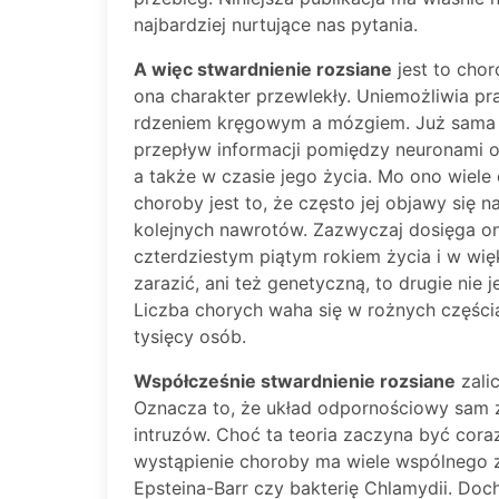
najbardziej nurtujące nas pytania.
A więc stwardnienie rozsiane
jest to cho
ona charakter przewlekły. Uniemożliwia 
rdzeniem kręgowym a mózgiem. Już sama n
przepływ informacji pomiędzy neuronami or
a także w czasie jego życia. Mo ono wiele 
choroby jest to, że często jej objawy się na
kolejnych nawrotów. Zazwyczaj dosięga o
czterdziestym piątym rokiem życia i w więk
zarazić, ani też genetyczną, to drugie nie
Liczba chorych waha się w rożnych częścia
tysięcy osób.
Współcześnie stwardnienie rozsiane
zali
Oznacza to, że układ odpornościowy sam z
intruzów. Choć ta teoria zaczyna być cora
wystąpienie choroby ma wiele wspólnego
Epsteina-Barr czy bakterię Chlamydii. Do