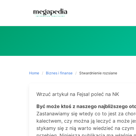
Skip
to
content
Home
Biznes i finanse
Stwardnienie rozsiane
Wrzuć artykuł na Fejsa! poleć na NK
Być może ktoś z naszego najbliższego oto
Zastanawiamy się wtedy co to jest za choro
kalectwem, czy można ją leczyć a może jest
stykamy się z nią warto wiedzieć na czym o
przebieg. Niniejsza publikacja ma właśni