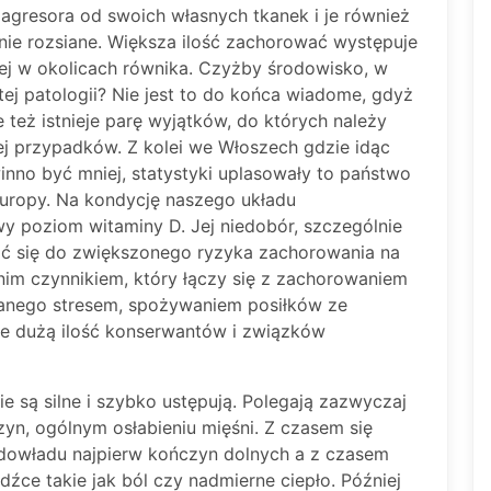
 agresora od swoich własnych tkanek i je również
enie rozsiane. Większa ilość zachorować występuje
niej w okolicach równika. Czyżby środowisko, w
ej patologii? Nie jest to do końca wiadome, gdyż
e też istnieje parę wyjątków, do których należy
ej przypadków. Z kolei we Włoszech gdzie idąc
no być mniej, statystyki uplasowały to państwo
uropy. Na kondycję naszego układu
 poziom witaminy D. Jej niedobór, szczególnie
ić się do zwiększonego ryzyka zachorowania na
tnim czynnikiem, który łączy się z zachorowaniem
anego stresem, spożywaniem posiłków ze
ie dużą ilość konserwantów i związków
ie są silne i szybko ustępują. Polegają zazwyczaj
yn, ogólnym osłabieniu mięśni. Z czasem się
edowładu najpierw kończyn dolnych a z czasem
dźce takie jak ból czy nadmierne ciepło. Później