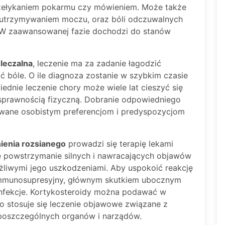
rzełykaniem pokarmu czy mówieniem. Może także
z utrzymywaniem moczu, oraz bóli odczuwalnych
. W zaawansowanej fazie dochodzi do stanów
uleczalna
, leczenie ma za zadanie łagodzić
 bóle. O ile diagnoza zostanie w szybkim czasie
dnie leczenie chory może wiele lat cieszyć się
sprawnością fizyczną. Dobranie odpowiedniego
owane osobistym preferencjom i predyspozycjom
ienia rozsianego
prowadzi się terapię lekami
 powstrzymanie silnych i nawracających objawów
liwymi jego uszkodzeniami. Aby uspokoić reakcję
immunosupresyjny, głównym skutkiem ubocznym
infekcje. Kortykosteroidy można podawać w
o stosuje się leczenie objawowe związane z
poszczególnych organów i narządów.