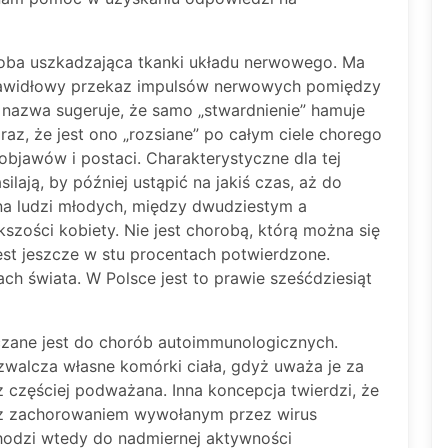
roba uszkadzająca tkanki układu nerwowego. Ma
prawidłowy przekaz impulsów nerwowych pomiędzy
azwa sugeruje, że samo „stwardnienie” hamuje
az, że jest ono „rozsiane” po całym ciele chorego
objawów i postaci. Charakterystyczne dla tej
silają, by później ustąpić na jakiś czas, aż do
na ludzi młodych, między dwudziestym a
szości kobiety. Nie jest chorobą, którą można się
 jest jeszcze w stu procentach potwierdzone.
ch świata. W Polsce jest to prawie sześćdziesiąt
czane jest do chorób autoimmunologicznych.
walcza własne komórki ciała, gdyż uważa je za
z częściej podważana. Inna koncepcja twierdzi, że
 z zachorowaniem wywołanym przez wirus
chodzi wtedy do nadmiernej aktywności