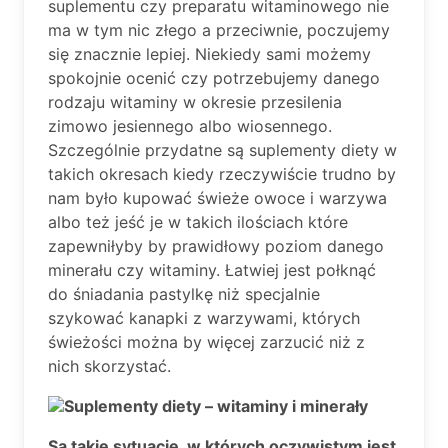
suplementu czy preparatu witaminowego nie
ma w tym nic złego a przeciwnie, poczujemy
się znacznie lepiej. Niekiedy sami możemy
spokojnie ocenić czy potrzebujemy danego
rodzaju witaminy w okresie przesilenia
zimowo jesiennego albo wiosennego.
Szczególnie przydatne są suplementy diety w
takich okresach kiedy rzeczywiście trudno by
nam było kupować świeże owoce i warzywa
albo też jeść je w takich ilościach które
zapewniłyby by prawidłowy poziom danego
minerału czy witaminy. Łatwiej jest połknąć
do śniadania pastylkę niż specjalnie
szykować kanapki z warzywami, których
świeżości można by więcej zarzucić niż z
nich skorzystać.
Suplementy diety – witaminy i minerały
Są takie sytuacje, w których oczywistym jest