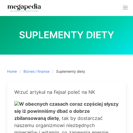
Skip
to
SUPLEMENTY DIETY
content
Home
Biznes i finanse
Suplementy diety
Wrzuć artykuł na Fejsa! poleć na NK
W obecnych czasach coraz częściej słyszy
się iż powinniśmy dbać o dobrze
zbilansowaną dietę
, tak by dostarczać
naszemu organizmowi niezbędnych
minerałów i witamin, co zapewnia energię,