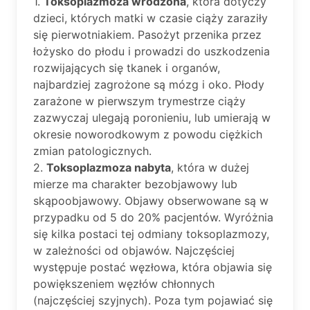
1.
Toksoplazmoza wrodzona
, która dotyczy
dzieci, których matki w czasie ciąży zaraziły
się pierwotniakiem. Pasożyt przenika przez
łożysko do płodu i prowadzi do uszkodzenia
rozwijających się tkanek i organów,
najbardziej zagrożone są mózg i oko. Płody
zarażone w pierwszym trymestrze ciąży
zazwyczaj ulegają poronieniu, lub umierają w
okresie noworodkowym z powodu ciężkich
zmian patologicznych.
2.
Toksoplazmoza nabyta
, która w dużej
mierze ma charakter bezobjawowy lub
skąpoobjawowy. Objawy obserwowane są w
przypadku od 5 do 20% pacjentów. Wyróżnia
się kilka postaci tej odmiany toksoplazmozy,
w zależności od objawów. Najczęściej
występuje postać węzłowa, która objawia się
powiększeniem węzłów chłonnych
(najczęściej szyjnych). Poza tym pojawiać się