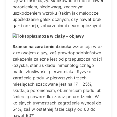
się w czasie ciąży. Skutkować to może nawet
poronieniem, niedowagą, znacznym
uszkodzeniem wzroku (takim jak małoocze,
upośledzenie gałek ocznych, czy nawet brak
gałki ocznej), zaburzeniami neurologicznymi.
Toksoplazmoza w ciąży – objawy
Szanse na zarażenie dziecka
wzrastają wraz
z rozwojem ciąży, zaś prawdopodobieństwo
zakażenia zależne jest od przepuszczalności
łożyska, stanu układu immunologicznego
matki, złośliwości pierwotniaka. Ryzyko
zarażenia płodu w pierwszych trzech
miesiącach szacowane jest na 17 – 25%,
skutkuje poronieniem, obumarciem płodu lub
śmiercią noworodka zaraz po urodzeniu. W
kolejnych trymestrach zagrożenie wynosi do
54%, zaś w ostatniej fazie ciąży od 60 do
nawet 90%.