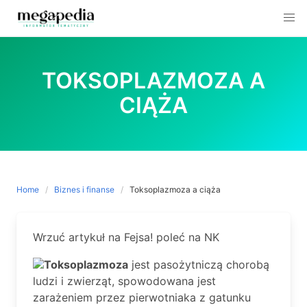
Skip
to
TOKSOPLAZMOZA A
content
CIĄŻA
Home
Biznes i finanse
Toksoplazmoza a ciąża
Wrzuć artykuł na Fejsa! poleć na NK
Toksoplazmoza
jest pasożytniczą chorobą
ludzi i zwierząt, spowodowana jest
zarażeniem przez pierwotniaka z gatunku