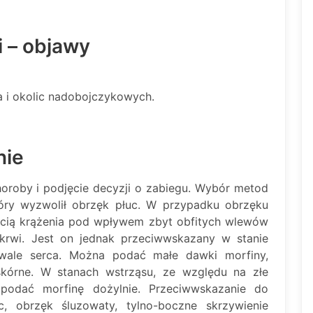
i – objawy
 i okolic nadobojczykowych.
nie
oroby i podjęcie decyzji o zabiegu. Wybór metod
óry wyzwolił obrzęk płuc. W przypadku obrzęku
ścią krążenia pod wpływem zbyt obfitych wlewów
 krwi. Jest on jednak przeciwwskazany w stanie
wale serca. Można podać małe dawki morfiny,
skórne. W stanach wstrząsu, ze względu na złe
j podać morfinę dożylnie. Przeciwwskazanie do
, obrzęk śluzowaty, tylno-boczne skrzywienie