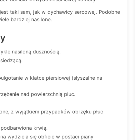
st taki sam, jak w dychawicy sercowej. Podobne
ele bardziej nasilone.
wy
ykle nasiloną dusznością.
siedzącą.
lgotanie w klatce piersiowej (słyszalne na
rzężenie nad powierzchnią płuc.
esione, z wyjątkiem przypadków obrzęku płuc
 podbarwiona krwią.
na wydziela się obficie w postaci piany