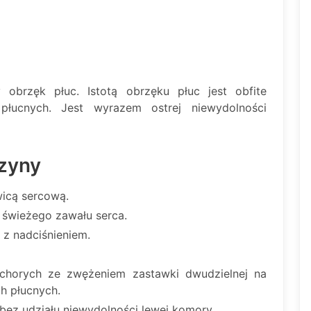
 obrzęk płuc. Istotą obrzęku płuc jest obfite
płucnych. Jest wyrazem ostrej niewydolności
zyny
wicą sercową.
 świeżego zawału serca.
 z nadciśnieniem.
 chorych ze zwężeniem zastawki dwudzielnej na
h płucnych.
bez udziału niewydolności lewej komory.