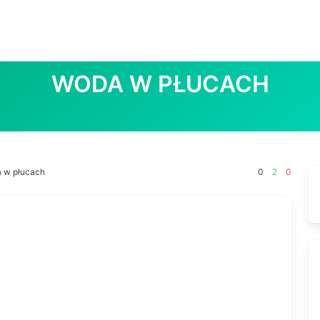
WODA W PŁUCACH
 w płucach
0
2
0