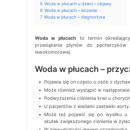
5
Woda w płucach u dzieci – objawy
6
Woda w płucach – leczenie
7
Woda w płucach – diagnostyka
Woda w płucach
to termin określający
przesiąkanie płynów do pęcherzyków 
lewokomorowej.
Woda w płucach – przyc
Pojawia się on często u osób z dycha
Może również wystąpić w następstwie
Podwyższenia ciśnienia krwi u chorych
U pacjentów z wadami zastawki aorty.
Może też pojawić się po wysiłku u
skutek zwiększonego ciśnienia w żyłac
W niewydolności lewego przedsionka, 