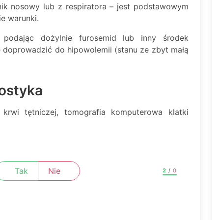
nik nosowy lub z respiratora – jest podstawowym
ie warunki.
 podając dożylnie furosemid lub inny środek
 doprowadzić do hipowolemii (stanu ze zbyt małą
ostyka
krwi tętniczej, tomografia komputerowa klatki
Tak
Nie
2
/
0