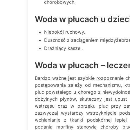
chorobowych.
Woda w płucach u dziec
Niepokój ruchowy.
Duszność z zaciąganiem międzyżebrza
Drażniący kaszel.
Woda w płucach – lecze
Bardzo ważne jest szybkie rozpoznanie ch
postępowania zależy od mechanizmu, kt
płuc powstałego u chorego z niewydolno
dożylnych płynów, skuteczny jest upust
wstrząsu oraz w obrzęku płuc przy za
zazwyczaj wystarczy wstrzyknięcie pod
wchłanianie z tkanki podskórnej lepie
podania morfiny stanowią choroby płuc