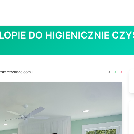
LOPIE DO HIGIENICZNIE CZ
cznie czystego domu
0
0
0