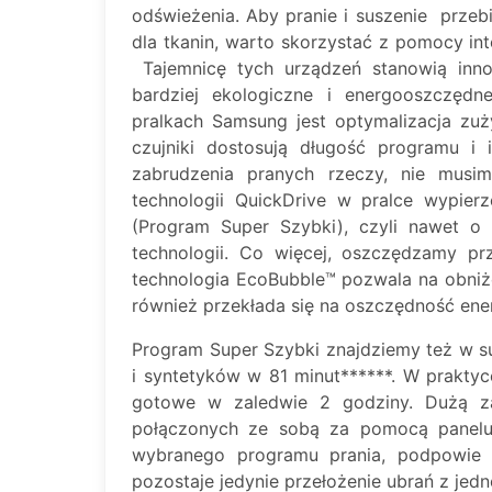
odświeżenia. Aby pranie i suszenie przeb
dla tkanin, warto skorzystać z pomocy int
Tajemnicę tych urządzeń stanowią innow
bardziej ekologiczne i energooszczęd
pralkach Samsung jest optymalizacja zu
czujniki dostosują długość programu i
zabrudzenia pranych rzeczy, nie musi
technologii QuickDrive w pralce wypier
(Program Super Szybki), czyli nawet o
technologii. Co więcej, oszczędzamy pr
technologia EcoBubble™ pozwala na obniże
również przekłada się na oszczędność ener
Program Super Szybki znajdziemy też w s
i syntetyków w 81 minut******. W praktyc
gotowe w zaledwie 2 godziny. Dużą zal
połączonych ze sobą za pomocą panelu 
wybranego programu prania, podpowie 
pozostaje jedynie przełożenie ubrań z jed