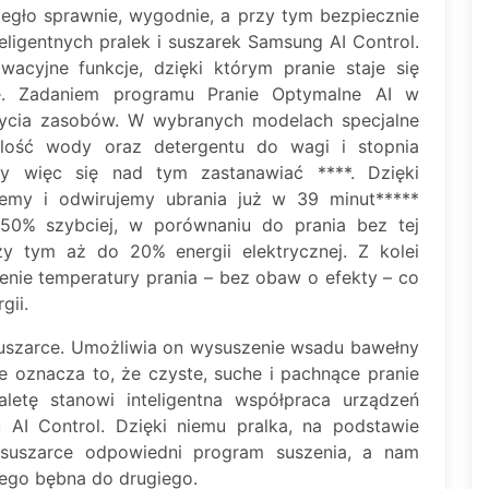
iegło sprawnie, wygodnie, a przy tym bezpiecznie
eligentnych pralek i suszarek Samsung AI Control.
acyjne funkcje, dzięki którym pranie staje się
ne. Zadaniem programu Pranie Optymalne AI w
życia zasobów. W wybranych modelach specjalne
 ilość wody oraz detergentu do wagi i stopnia
my więc się nad tym zastanawiać ****. Dzięki
zemy i odwirujemy ubrania już w 39 minut*****
 50% szybciej, w porównaniu do prania bez tej
zy tym aż do 20% energii elektrycznej. Z kolei
nie temperatury prania – bez obaw o efekty – co
gii.
uszarce. Umożliwia on wysuszenie wsadu bawełny
e oznacza to, że czyste, suche i pachnące pranie
etę stanowi inteligentna współpraca urządzeń
AI Control. Dzięki niemu pralka, na podstawie
suszarce odpowiedni program suszenia, a nam
nego bębna do drugiego.