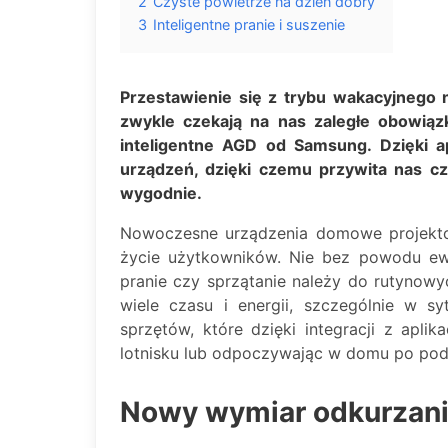
2
Czyste powietrze na dzień dobry
3
Inteligentne pranie i suszenie
Przestawienie się z trybu wakacyjnego 
zwykle czekają na nas zaległe obowi
inteligentne AGD od Samsung. Dzięki ap
urządzeń, dzięki czemu przywita nas cz
wygodnie.
Nowoczesne urządzenia domowe projekto
życie użytkowników. Nie bez powodu ew
pranie czy sprzątanie należy do rutynow
wiele czasu i energii, szczególnie w sy
sprzętów, które dzięki integracji z apli
lotnisku lub odpoczywając w domu po pod
Nowy wymiar odkurzan