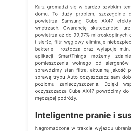
Kurz gromadzi się w bardzo szybkim tem
domu. To duży problem, szczególnie d
powietrza Samsung Cube AX47 efektyw
wnętrzach. Gwarancję skuteczności urz
powietrza aż do 99,97% mikroskopijnych cz
i sierść, filtr węglowy eliminuje niebezpi
bakterie i roztocza oraz wyłapuje m.in
aplikacji SmartThings możemy zdaln
pomieszczenia wolnego od alergenów 
sprawdzimy stan filtra, aktualną jakość
sprawą trybu Auto oczyszczacz sam dobie
poziomu zanieczyszczenia. Dzięki w
oczyszczacza Cube AX47 powrócimy do 
męczącej podróży.
Inteligentne pranie i su
Nagromadzone w trakcie wyjazdu ubrania,