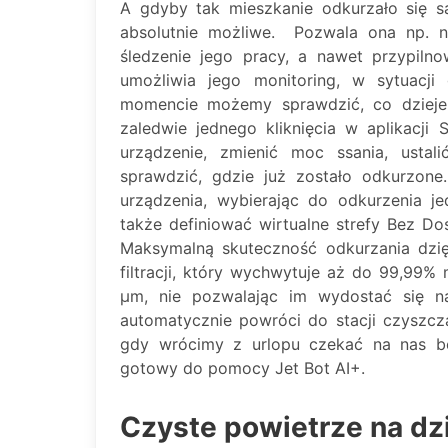
A gdyby tak mieszkanie odkurzało się sam
absolutnie możliwe. Pozwala ona np. n
śledzenie jego pracy, a nawet przypiln
umożliwia jego monitoring, w sytuac
momencie możemy sprawdzić, co dziej
zaledwie jednego kliknięcia w aplikacj
urządzenie, zmienić moc ssania, usta
sprawdzić, gdzie już zostało odkurzone
urządzenia, wybierając do odkurzenia j
także definiować wirtualne strefy Bez Do
Maksymalną skuteczność odkurzania dzi
filtracji, który wychwytuje aż do 99,99%
μm, nie pozwalając im wydostać się na
automatycznie powróci do stacji czyszcz
gdy wrócimy z urlopu czekać na nas bę
gotowy do pomocy Jet Bot AI+.
Czyste powietrze na dz