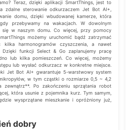
o? Teraz, dzięki aplikacji SmartThings, jest to
a zdalne sterowanie odkurzaczem Jet Bot AI+,
owanie domu, dzięki wbudowanej kamerze, która
ji gdy przebywamy na wakacjach. W dowolnym
e się w naszym domu. Co więcej, przy pomocy
i SmartThings możemy uruchomić bądź zatrzymać
lić kilka harmonogramów czyszczenia, a nawet
. Dzięki funkcji Select & Go zaplanujemy pracę
edno lub kilka pomieszczeń. Co więcej, możemy
stępu lub wysłać odkurzacz w konkretne miejsce.
ęki Jet Bot AI+ gwarantuje 5-warstwowy system
 mikropyłów, w tym cząstki o rozmiarze 0,5 ~ 4,2
 zewnątrz**. Po zakończeniu sprzątania robot
ącej, która usunie z pojemnika kurz. Tym samym,
dzie wysprzątane mieszkanie i opróżniony już,
ień dobry