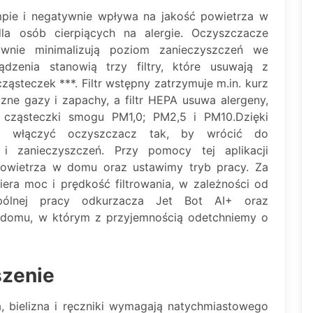
pie i negatywnie wpływa na jakość powietrza w
la osób cierpiących na alergie. Oczyszczacze
nie minimalizują poziom zanieczyszczeń we
ądzenia stanowią trzy filtry, które usuwają z
ąsteczek ***. Filtr wstępny zatrzymuje m.in. kurz
eczne gazy i zapachy, a filtr HEPA usuwa alergeny,
. cząsteczki smogu PM1,0; PM2,5 i PM10.Dzięki
ie włączyć oczyszczacz tak, by wrócić do
i zanieczyszczeń. Przy pomocy tej aplikacji
 powietrza w domu oraz ustawimy tryb pracy. Za
ra moc i prędkość filtrowania, w zależności od
spólnej pracy odkurzacza Jet Bot AI+ oraz
domu, w którym z przyjemnością odetchniemy o
szenie
 bielizna i ręczniki wymagają natychmiastowego