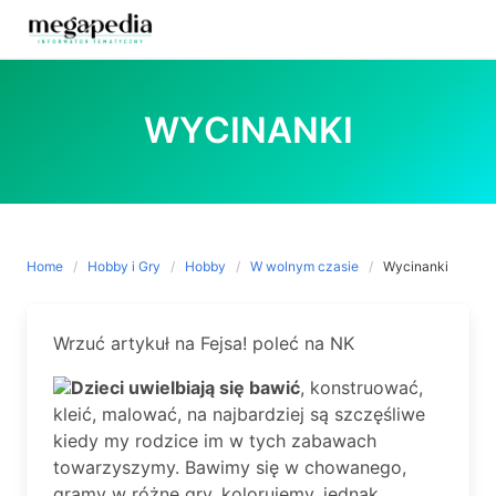
Skip
to
WYCINANKI
content
Home
Hobby i Gry
Hobby
W wolnym czasie
Wycinanki
Wrzuć artykuł na Fejsa! poleć na NK
Dzieci uwielbiają się bawić
, konstruować,
kleić, malować, na najbardziej są szczęśliwe
kiedy my rodzice im w tych zabawach
towarzyszymy. Bawimy się w chowanego,
gramy w różne gry, kolorujemy, jednak