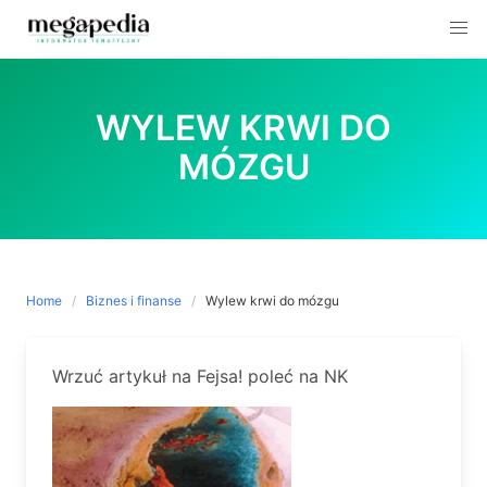
Skip
to
WYLEW KRWI DO
content
MÓZGU
Home
Biznes i finanse
Wylew krwi do mózgu
Wrzuć artykuł na Fejsa! poleć na NK