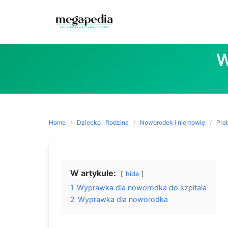
Skip
to
W
content
Home
Dziecko i Rodzina
Noworodek i niemowlę
Pro
W artykule:
hide
1
Wyprawka dla noworodka do szpitala
2
Wyprawka dla noworodka