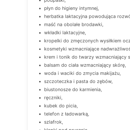
podpaski,
płyn do higieny intymnej,
herbatka laktacyjna powodująca rozwój 
maść na obolałe brodawki,
wkładki laktacyjne,
kropelki do zmęczonych wysiłkiem ocz
kosmetyki wzmacniające nadwrażliwoś
krem i tonik do twarzy wzmacniający s
balsam do ciała wzmacniający skórę,
woda i waciki do zmycia makijażu,
szczoteczka i pasta do zębów,
biustonosze do karmienia,
ręczniki,
kubek do picia,
telefon z ładowarką,
szlafrok,