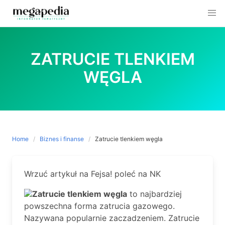
Skip
to
ZATRUCIE TLENKIEM
content
WĘGLA
Home
Biznes i finanse
Zatrucie tlenkiem węgla
Wrzuć artykuł na Fejsa! poleć na NK
Zatrucie tlenkiem węgla
to najbardziej
powszechna forma zatrucia gazowego.
Nazywana popularnie zaczadzeniem. Zatrucie