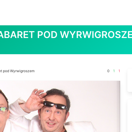
ABARET POD WYRWIGROSZ
et pod Wyrwigroszem
0
1
1