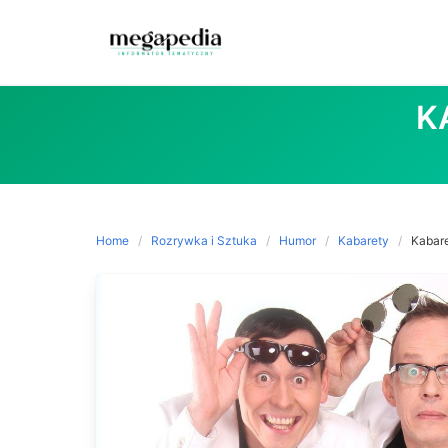
Skip
to
K
content
Home
Rozrywka i Sztuka
Humor
Kabarety
Kabar