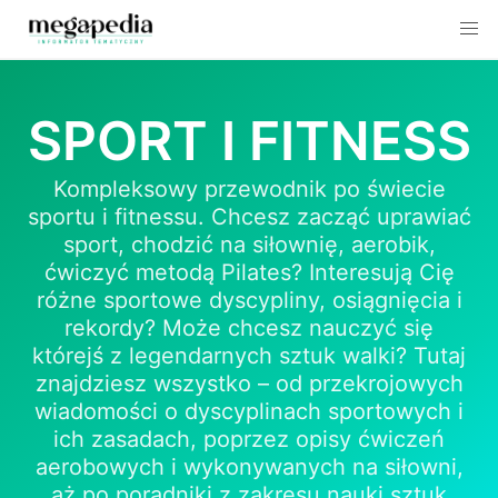
Skip
to
SPORT I FITNESS
content
Kompleksowy przewodnik po świecie
sportu i fitnessu. Chcesz zacząć uprawiać
sport, chodzić na siłownię, aerobik,
ćwiczyć metodą Pilates? Interesują Cię
różne sportowe dyscypliny, osiągnięcia i
rekordy? Może chcesz nauczyć się
którejś z legendarnych sztuk walki? Tutaj
znajdziesz wszystko – od przekrojowych
wiadomości o dyscyplinach sportowych i
ich zasadach, poprzez opisy ćwiczeń
aerobowych i wykonywanych na siłowni,
aż po poradniki z zakresu nauki sztuk