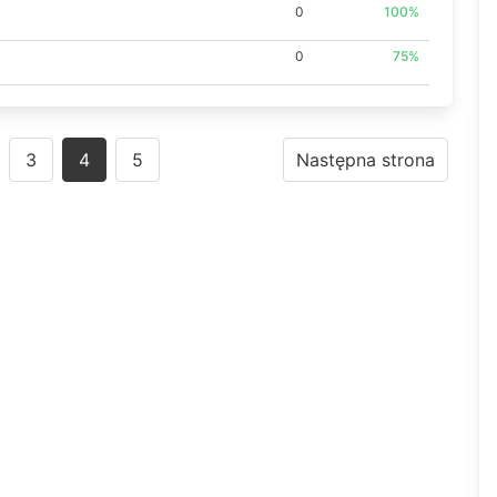
0
100%
0
75%
3
4
5
Następna strona