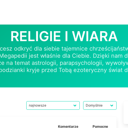
RELIGIE I WIARA
chcesz odkryć dla siebie tajemnice chrześcijań
Megapedii jest właśnie dla Ciebie. Dzięki nam d
akże na temat astrologii, parapsychologii, wywoł
podzianki kryje przed Tobą ezoteryczny świat du
Komentarze
Pomocne