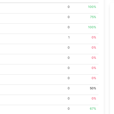
0
100%
0
75%
0
100%
1
0%
0
0%
0
0%
0
0%
0
0%
0
50%
0
0%
0
67%